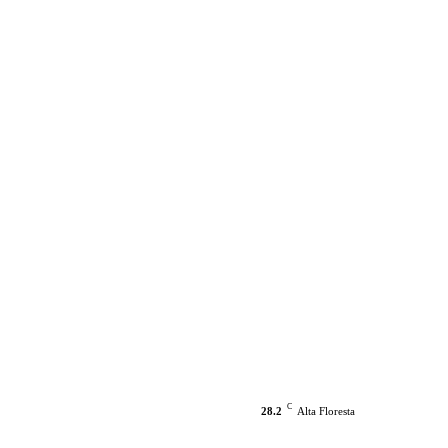
C
28.2
Alta Floresta