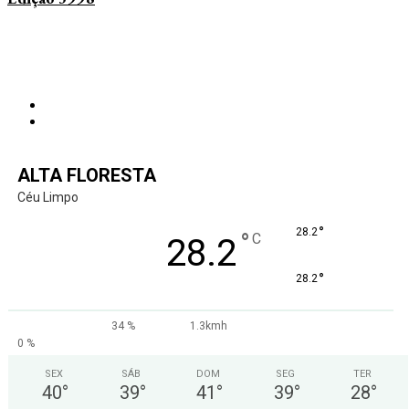
ALTA FLORESTA
Céu Limpo
°
28.2
°
C
28.2
°
28.2
34 %
1.3kmh
0 %
SEX
SÁB
DOM
SEG
TER
40
°
39
°
41
°
39
°
28
°