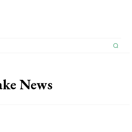
na
Edições Do Jornal
Artigo
Contato
Fake News