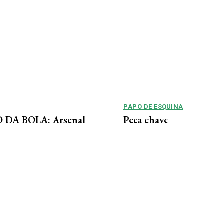
PAPO DE ESQUINA
DA BOLA: Arsenal
Peça chave
 acordo para ter Bruno
No cenário político de Mato Gros
alianças costumam ser moldadas 
entre as forças...
 Jornal da Cidade O Arsenal
ordo com o Newcastle pela
eio-campista brasileiro Bruno...