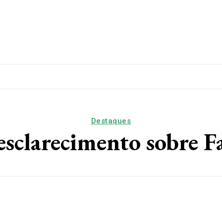
lítica
Esporte
Educação
Saúde
Papo De Esqui
Destaques
esclarecimento sobre 