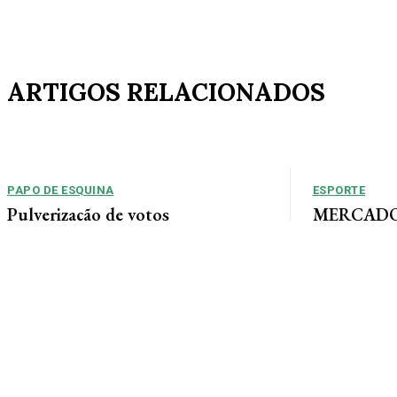
ARTIGOS RELACIONADOS
PAPO DE ESQUINA
ESPORTE
Pulverização de votos
MERCADO 
chega a um
E essa disputa dos mais de 43 mil votos da
Guimarães
cidade será árdua. Na Câmara Municipal, os 15...
Gustavo Sampaio
chegou a um ac
contratação do m