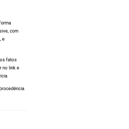
 forma
usive, com
, e
os fatos
 no link e
cia.
 procedência.