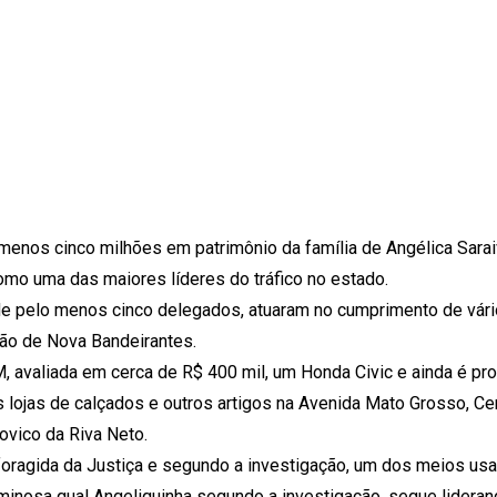
 menos cinco milhões em patrimônio da família de Angélica Sarai
omo uma das maiores líderes do tráfico no estado.
 de pelo menos cinco delegados, atuaram no cumprimento de vá
ião de Nova Bandeirantes.
avaliada em cerca de R$ 400 mil, um Honda Civic e ainda é pr
 lojas de calçados e outros artigos na Avenida Mato Grosso, Ce
ovico da Riva Neto.
da foragida da Justiça e segundo a investigação, um dos meios us
riminosa qual Angeliquinha segundo a investigação, segue lider