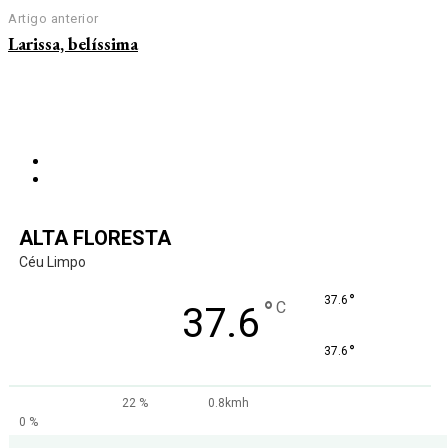
Artigo anterior
Larissa, belíssima
ALTA FLORESTA
Céu Limpo
°
37.6
°
C
37.6
°
37.6
22 %
0.8kmh
0 %