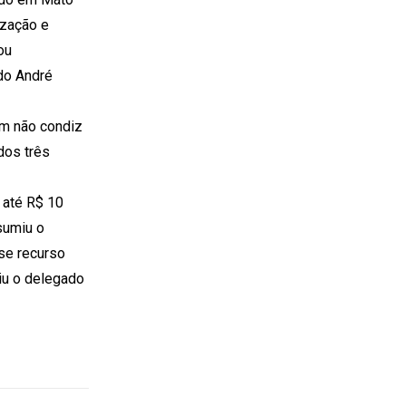
ização e
ou
do André
am não condiz
dos três
 até R$ 10
esumiu o
se recurso
tiu o delegado