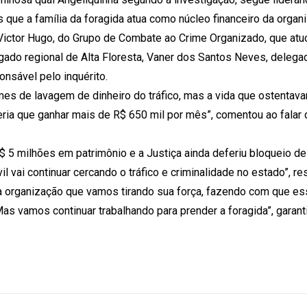
que a família da foragida atua como núcleo financeiro da organ
ictor Hugo, do Grupo de Combate ao Crime Organizado, que atu
ado regional de Alta Floresta, Vaner dos Santos Neves, delega
nsável pelo inquérito.
mes de lavagem de dinheiro do tráfico, mas a vida que ostentav
eria que ganhar mais de R$ 650 mil por mês”, comentou ao falar 
R$ 5 milhões em patrimônio e a Justiça ainda deferiu bloqueio de
l vai continuar cercando o tráfico e criminalidade no estado”, r
a organização que vamos tirando sua força, fazendo com que es
Mas vamos continuar trabalhando para prender a foragida”, garan