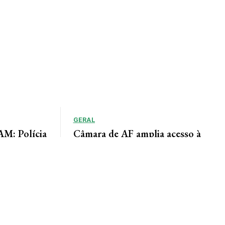
GERAL
: Polícia
Câmara de AF amplia acesso à
adiu duas
informação por meio do Portal da
Transparência
lícia de Alta
Lindomar Leal Assessoria de Imprensa Câmara
um homem
Municipal A Câmara Municipal de Alta Floresta
disponibiliza à população o Portal da
Transparência, uma...