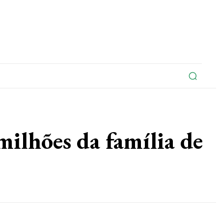
na
Edições Do Jornal
Artigo
Contato
ões da família de