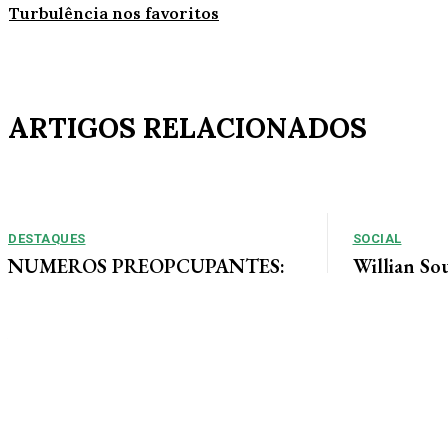
Turbulência nos favoritos
ARTIGOS RELACIONADOS
DESTAQUES
SOCIAL
NUMEROS PREOPCUPANTES:
Willian So
2025/2026: Acidentes aumentam
Tais curte
11% entre janeiro e agosto em
ao lado de 
Alta Floresta
muita alegri
Por Arão Leite Alta Floresta – No ano de 2025 a 7ª
Companhia do Corpo de Bombeiros de Alta...