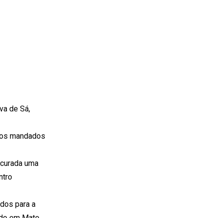
va de Sá,
rios mandados
ocurada uma
ntro
ados para a
ando em Mato