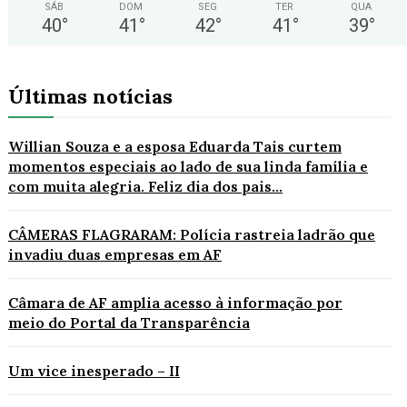
SÁB
DOM
SEG
TER
QUA
40
°
41
°
42
°
41
°
39
°
Últimas notícias
Willian Souza e a esposa Eduarda Tais curtem
momentos especiais ao lado de sua linda família e
com muita alegria. Feliz dia dos pais...
CÂMERAS FLAGRARAM: Polícia rastreia ladrão que
invadiu duas empresas em AF
Câmara de AF amplia acesso à informação por
meio do Portal da Transparência
Um vice inesperado – II