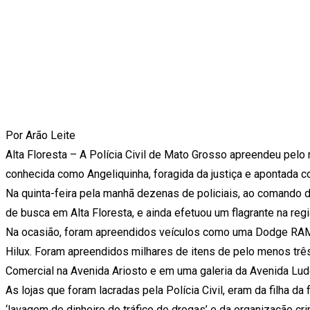
Por Arão Leite
Alta Floresta – A Polícia Civil de Mato Grosso apreendeu pelo
conhecida como Angeliquinha, foragida da justiça e apontada c
Na quinta-feira pela manhã dezenas de policiais, ao comando
de busca em Alta Floresta, e ainda efetuou um flagrante na reg
Na ocasião, foram apreendidos veículos como uma Dodge RAM, 
Hilux. Foram apreendidos milhares de itens de pelo menos três
Comercial na Avenida Ariosto e em uma galeria da Avenida Lud
As lojas que foram lacradas pela Polícia Civil, eram da filha 
‘lavagem de dinheiro do tráfico de drogas’ e da organização c