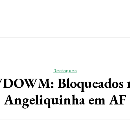
lítica
Esporte
Educação
Saúde
Papo De Esqui
Destaques
M: Bloqueados milh
Angeliquinha em AF