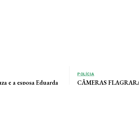
POLÍCIA
uza e a esposa Eduarda
CÂMERAS FLAGRARAM
m momentos especiais
rastreia ladrão que inv
sua linda família e com
empresas em AF
a. Feliz dia dos pais...
Por Arão Leite Alta Floresta – A Po
Floresta rastreia os passos de 
apontado pelo...