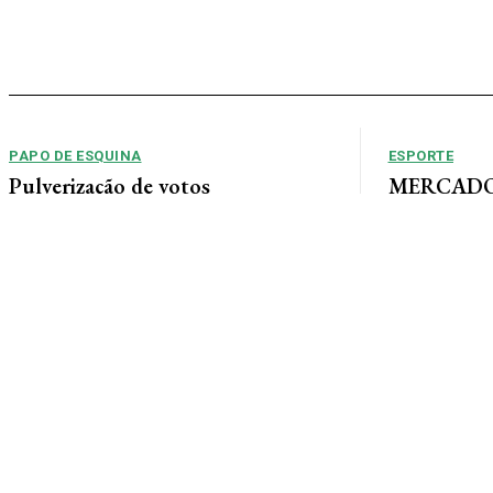
PAPO DE ESQUINA
ESPORTE
Pulverização de votos
MERCADO 
chega a um
E essa disputa dos mais de 43 mil votos da
Guimarães
cidade será árdua. Na Câmara Municipal, os 15...
Gustavo Sampaio
chegou a um ac
contratação do m