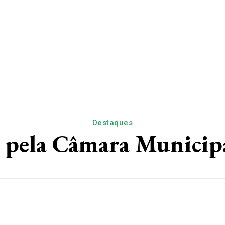
lítica
Esporte
Educação
Saúde
Papo De Esqui
Destaques
 pela Câmara Municipal