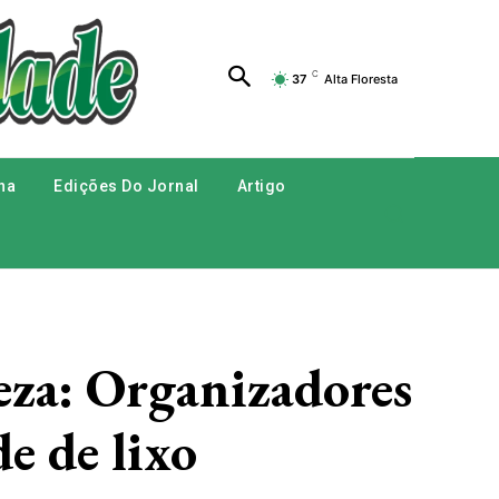
C
37
Alta Floresta
na
Edições Do Jornal
Artigo
za: Organizadores
e de lixo