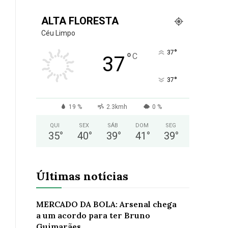
ALTA FLORESTA
Céu Limpo
°
37
°
C
37
°
37
19 %
2.3kmh
0 %
QUI
SEX
SÁB
DOM
SEG
35
°
40
°
39
°
41
°
39
°
Últimas notícias
MERCADO DA BOLA: Arsenal chega
a um acordo para ter Bruno
Guimarães