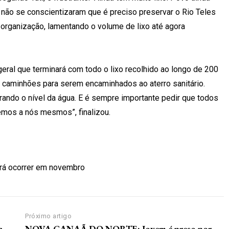
 não se conscientizaram que é preciso preservar o Rio Teles
organização, lamentando o volume de lixo até agora
geral que terminará com todo o lixo recolhido ao longo de 200
 caminhões para serem encaminhados ao aterro sanitário.
ndo o nível da água. E é sempre importante pedir que todos
emos a nós mesmos”, finalizou.
erá ocorrer em novembro
Próximo artigo
a
NOVA CANAÃ DO NORTE: Jovem é preso por