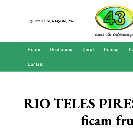
Quinta-Feira, 6 Agosto, 2026
Home
Destaques
Geral
Polícia
Po
Contato
RIO TELES PIRES:
ficam fr