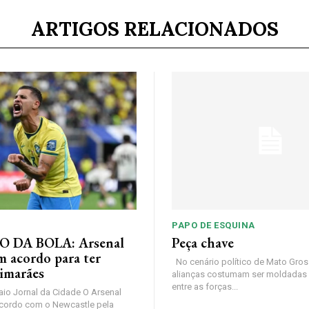
ARTIGOS RELACIONADOS
PAPO DE ESQUINA
 DA BOLA: Arsenal
Peça chave
m acordo para ter
No cenário político de Mato Gros
imarães
alianças costumam ser moldadas 
entre as forças...
io Jornal da Cidade O Arsenal
cordo com o Newcastle pela