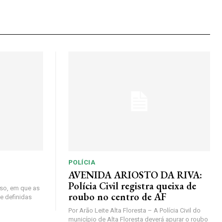
POLÍCIA
AVENIDA ARIOSTO DA RIVA:
Polícia Civil registra queixa de
so, em que as
roubo no centro de AF
e definidas
Por Arão Leite Alta Floresta – A Polícia Civil do
município de Alta Floresta deverá apurar o roubo