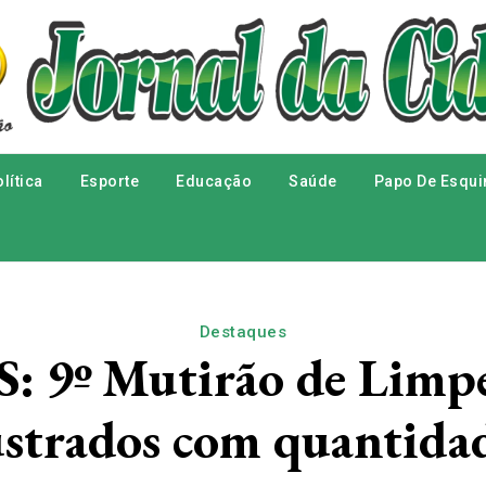
lítica
Esporte
Educação
Saúde
Papo De Esqui
Destaques
 9º Mutirão de Limpe
ustrados com quantidad