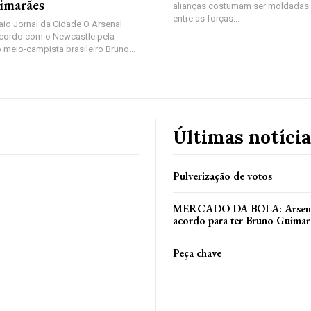
imarães
alianças costumam ser moldadas 
entre as forças...
io Jornal da Cidade O Arsenal
cordo com o Newcastle pela
 meio-campista brasileiro Bruno...
Últimas notícia
Pulverização de votos
MERCADO DA BOLA: Arsenal
acordo para ter Bruno Guimar
Peça chave