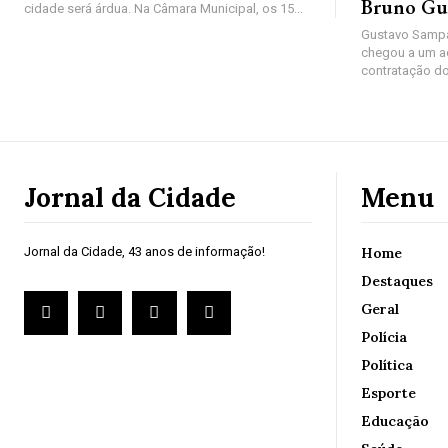
Bruno Gu
cidade será árdua. Na Câmara Municipal, os 15...
Gustavo Sampa
chegou a um a
contratação do
Jornal da Cidade
Menu
Jornal da Cidade, 43 anos de informação!
Home
Destaques
Geral
Polícia
Política
Esporte
Educação