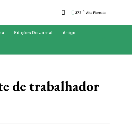
C
37.7
Alta Floresta
na
Edições Do Jornal
Artigo
e de trabalhador