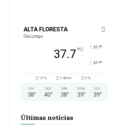
ALTA FLORESTA
Céu Limpo
°
37.7
°
C
37.7
°
37.7
19 %
2.4kmh
0 %
QUI
SEX
SÁB
DOM
SEG
38
°
40
°
38
°
39
°
39
°
Últimas notícias