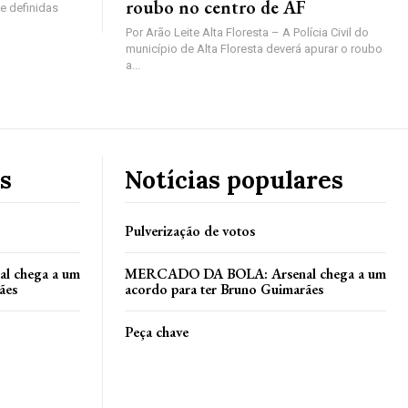
roubo no centro de AF
e definidas
Por Arão Leite Alta Floresta – A Polícia Civil do
município de Alta Floresta deverá apurar o roubo
a...
s
Notícias populares
Pulverização de votos
 chega a um
MERCADO DA BOLA: Arsenal chega a um
ães
acordo para ter Bruno Guimarães
Peça chave