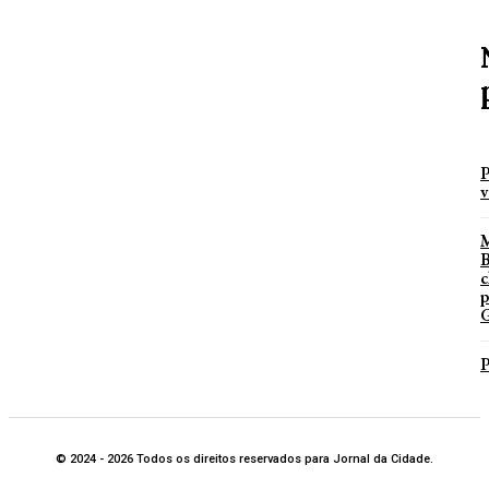
P
v
B
c
p
G
P
© 2024 - 2026 Todos os direitos reservados para Jornal da Cidade.