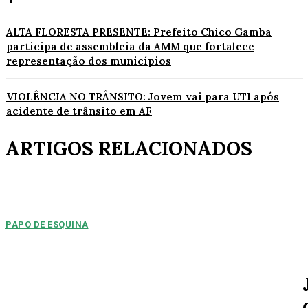
ALTA FLORESTA PRESENTE: Prefeito Chico Gamba
participa de assembleia da AMM que fortalece
representação dos municípios
VIOLÊNCIA NO TRÂNSITO: Jovem vai para UTI após
acidente de trânsito em AF
ARTIGOS RELACIONADOS
PAPO DE ESQUINA
Pulverização de votos
E essa disputa dos mais de 43 mil votos da cidade será árdua. Na
Câmara Municipal, os 15...