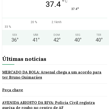
°
C
37.4
°
37.4
20 %
2.1kmh
33 %
SEX
SÁB
DOM
SEG
TER
36
°
41
°
42
°
40
°
40
°
Últimas notícias
MERCADO DA BOLA: Arsenal chega a um acordo para
ter Bruno Guimarães
Peça chave
AVENIDA ARIOSTO DA RIVA: Polícia Civil registra
queixa de roubo no centro de AF