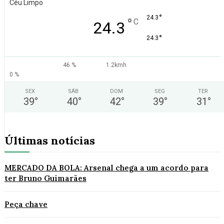
Céu Limpo
°
24.3
°
C
24.3
°
24.3
46 %
1.2kmh
0 %
SEX
SÁB
DOM
SEG
TER
39
°
40
°
42
°
39
°
31
°
Últimas notícias
MERCADO DA BOLA: Arsenal chega a um acordo para
ter Bruno Guimarães
Peça chave