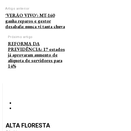
Artigo anterior
‘VERÃO VIVO’: MT-160
ganha reparos e gestor
desabafa: nunca vi tanta chuva
Próximo artigo
REFORMA DA
PREVIDÊNCIA: 17 estados
já aprovaram aumento de
alíquota de servidores para
14%
ALTA FLORESTA