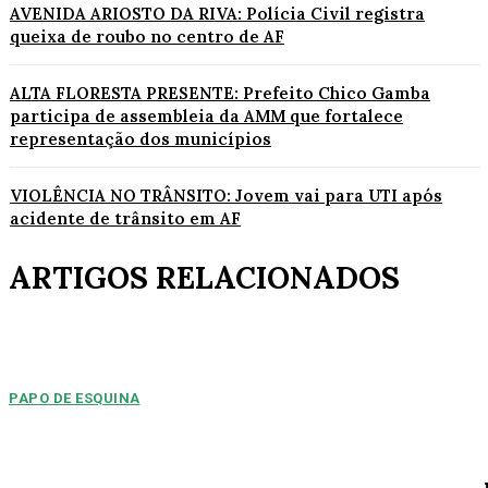
AVENIDA ARIOSTO DA RIVA: Polícia Civil registra
queixa de roubo no centro de AF
ALTA FLORESTA PRESENTE: Prefeito Chico Gamba
participa de assembleia da AMM que fortalece
representação dos municípios
VIOLÊNCIA NO TRÂNSITO: Jovem vai para UTI após
acidente de trânsito em AF
ARTIGOS RELACIONADOS
PAPO DE ESQUINA
Pulverização de votos
E essa disputa dos mais de 43 mil votos da cidade será árdua. Na
Câmara Municipal, os 15...