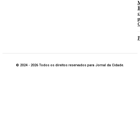
B
c
p
G
P
© 2024 - 2026 Todos os direitos reservados para Jornal da Cidade.