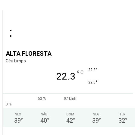
ALTA FLORESTA
Céu Limpo
°
22.3
°
C
22.3
°
22.3
52 %
0.1kmh
0 %
SEX
SÁB
DOM
SEG
TER
39
°
40
°
42
°
39
°
32
°