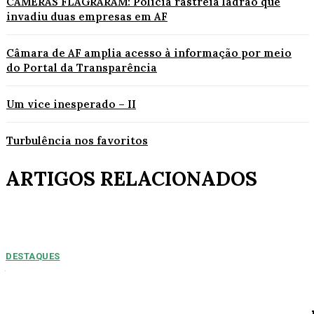
CÂMERAS FLAGRARAM: Polícia rastreia ladrão que
invadiu duas empresas em AF
Câmara de AF amplia acesso à informação por meio
do Portal da Transparência
Um vice inesperado – II
Turbulência nos favoritos
ARTIGOS RELACIONADOS
DESTAQUES
NUMEROS PREOPCUPANTES: 2025/2026:
Acidentes aumentam 11% entre janeiro e agosto
em Alta Floresta