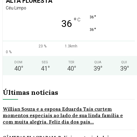
ALTA FLORESTA
Céu Limpo
°
36
°
C
36
°
36
23 %
1.3kmh
0 %
DOM
SEG
TER
QUA
QUI
40
°
41
°
40
°
39
°
39
°
Últimas notícias
Willian Souza e a esposa Eduarda Tais curtem
momentos especiais ao lado de sua linda família e
com muita alegria. Feliz dia dos pais...