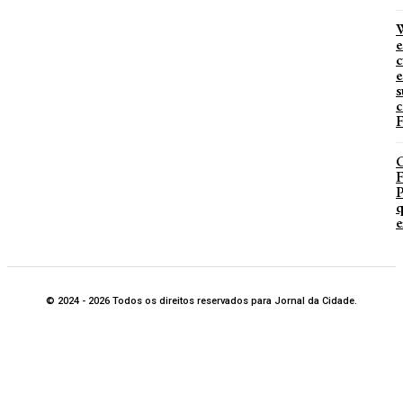
W
e
c
e
s
c
F
P
q
e
© 2024 - 2026 Todos os direitos reservados para Jornal da Cidade.