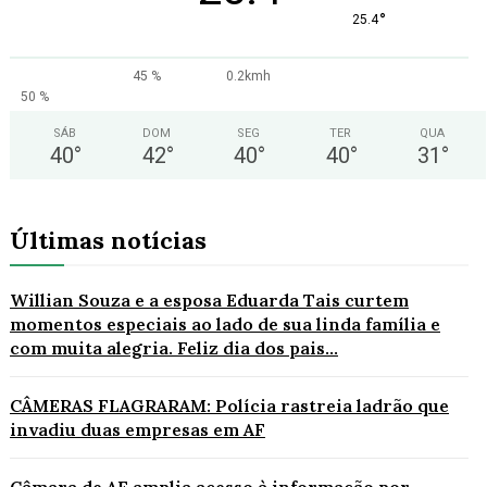
°
25.4
45 %
0.2kmh
50 %
SÁB
DOM
SEG
TER
QUA
40
°
42
°
40
°
40
°
31
°
Últimas notícias
Willian Souza e a esposa Eduarda Tais curtem
momentos especiais ao lado de sua linda família e
com muita alegria. Feliz dia dos pais...
CÂMERAS FLAGRARAM: Polícia rastreia ladrão que
invadiu duas empresas em AF