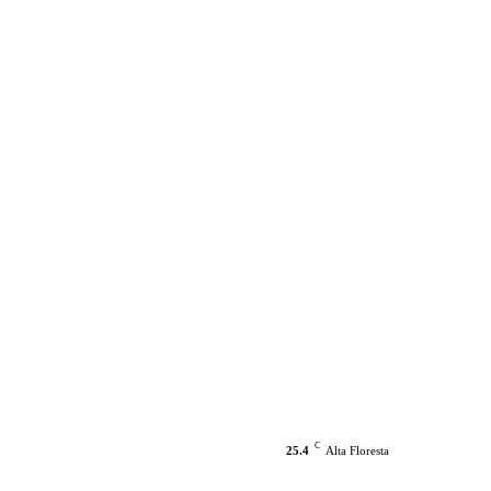
C
25.4
Alta Floresta