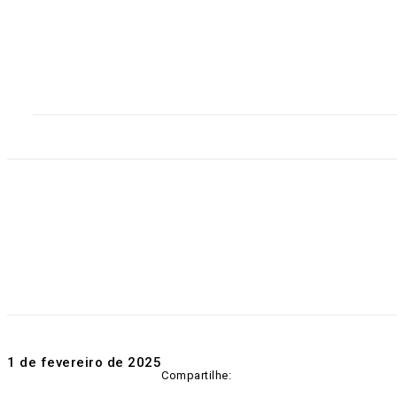
Home
Destaques
Geral
Polícia
Po
1 de fevereiro de 2025
Compartilhe: