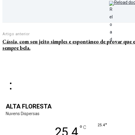
Reload do
Artigo anterior
Cássia, com seu jeito simples e espontâneo de provar que 
sempre bela.
ALTA FLORESTA
Nuvens Dispersas
°
25.4
°
C
25.4