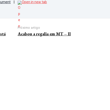
cument
|
Open in new tab
Próximo artigo
está
Acabou a regalia em MT – II