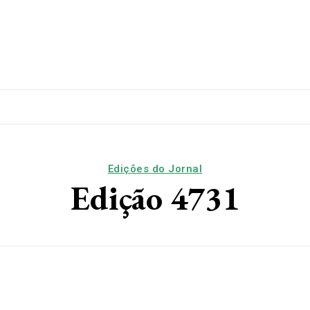
lítica
Esporte
Educação
Saúde
Papo De Esqui
Edições do Jornal
Edição 4731