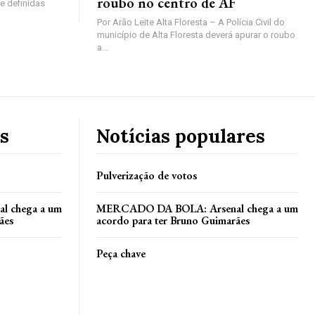
roubo no centro de AF
e definidas
Por Arão Leite Alta Floresta – A Polícia Civil do
município de Alta Floresta deverá apurar o roubo
a...
s
Notícias populares
Pulverização de votos
 chega a um
MERCADO DA BOLA: Arsenal chega a um
ães
acordo para ter Bruno Guimarães
Peça chave