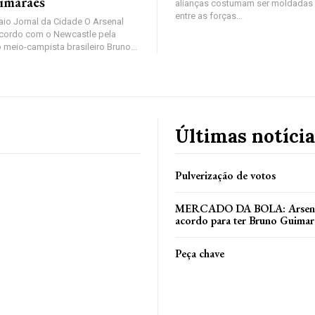
imarães
alianças costumam ser moldadas 
entre as forças...
io Jornal da Cidade O Arsenal
cordo com o Newcastle pela
 meio-campista brasileiro Bruno...
Últimas notícia
Pulverização de votos
MERCADO DA BOLA: Arsenal
acordo para ter Bruno Guimar
Peça chave