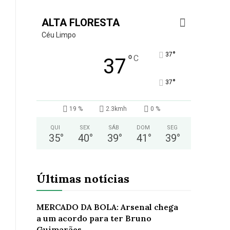
ALTA FLORESTA
Céu Limpo
°
37
°
C
37
°
37
19 %
2.3kmh
0 %
QUI
SEX
SÁB
DOM
SEG
35
°
40
°
39
°
41
°
39
°
Últimas notícias
MERCADO DA BOLA: Arsenal chega
a um acordo para ter Bruno
Guimarães