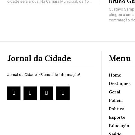
Bruno Gu
cidade será árdua. Na Câmara Municipal, os 15...
Gustavo Sampa
chegou a um a
contratação do
Jornal da Cidade
Menu
Jornal da Cidade, 43 anos de informação!
Home
Destaques
Geral
Polícia
Política
Esporte
Educação
Saúde