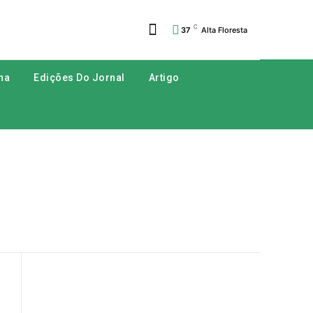
C
37
Alta Floresta
na
Edições Do Jornal
Artigo