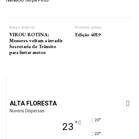
Artigo anterior
Próximo artigo
VIROU ROTINA:
Edição 4019
Menores voltam a invadir
Secretaria de Trânsito
para furtar motos
ALTA FLORESTA
Nuvens Dispersas
°
23
°
C
23
°
23