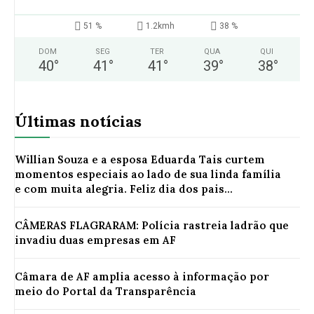
51 %
1.2kmh
38 %
DOM
SEG
TER
QUA
QUI
40
°
41
°
41
°
39
°
38
°
Últimas notícias
Willian Souza e a esposa Eduarda Tais curtem
momentos especiais ao lado de sua linda família
e com muita alegria. Feliz dia dos pais...
CÂMERAS FLAGRARAM: Polícia rastreia ladrão que
invadiu duas empresas em AF
Câmara de AF amplia acesso à informação por
meio do Portal da Transparência