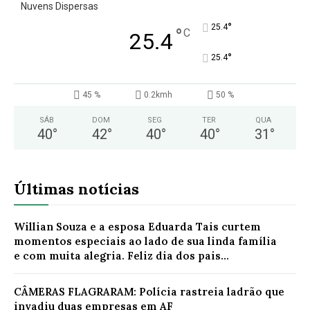
Nuvens Dispersas
°
25.4
°
C
25.4
°
25.4
45 %
0.2kmh
50 %
SÁB
DOM
SEG
TER
QUA
40
°
42
°
40
°
40
°
31
°
Últimas notícias
Willian Souza e a esposa Eduarda Tais curtem
momentos especiais ao lado de sua linda família
e com muita alegria. Feliz dia dos pais...
CÂMERAS FLAGRARAM: Polícia rastreia ladrão que
invadiu duas empresas em AF