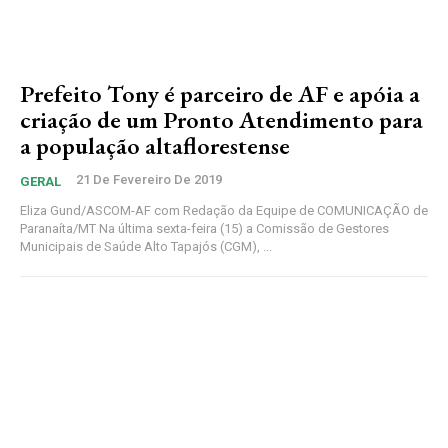
Prefeito Tony é parceiro de AF e apóia a
criação de um Pronto Atendimento para
a população altaflorestense
21 De Fevereiro De 2019
GERAL
Eliza Gund/ASCOM-AF com Redação da Equipe de COMUNICAÇÃO de
Paranaíta/MT Na última sexta-feira (15) a Comissão de Gestores
Municipais de Saúde Alto Tapajós (CGM), ...