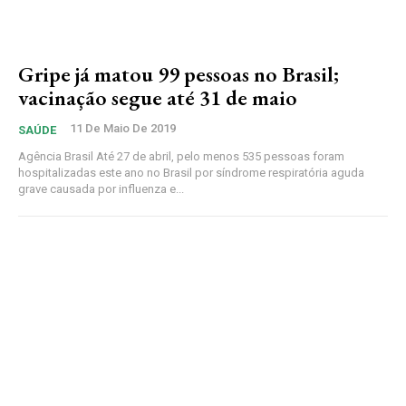
Gripe já matou 99 pessoas no Brasil;
vacinação segue até 31 de maio
11 De Maio De 2019
SAÚDE
Agência Brasil Até 27 de abril, pelo menos 535 pessoas foram
hospitalizadas este ano no Brasil por síndrome respiratória aguda
grave causada por influenza e...