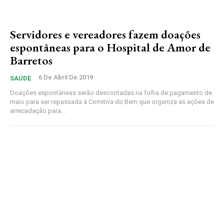
Servidores e vereadores fazem doações
espontâneas para o Hospital de Amor de
Barretos
6 De Abril De 2019
SAÚDE
Doações espontâneas serão descontadas na folha de pagamento de
maio para ser repassada à Comitiva do Bem que organiza as ações de
arrecadação para...