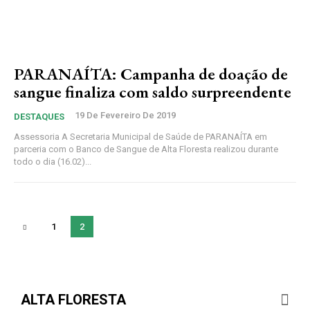
PARANAÍTA: Campanha de doação de
sangue finaliza com saldo surpreendente
19 De Fevereiro De 2019
DESTAQUES
Assessoria A Secretaria Municipal de Saúde de PARANAÍTA em
parceria com o Banco de Sangue de Alta Floresta realizou durante
todo o dia (16.02)...
1
2
ALTA FLORESTA