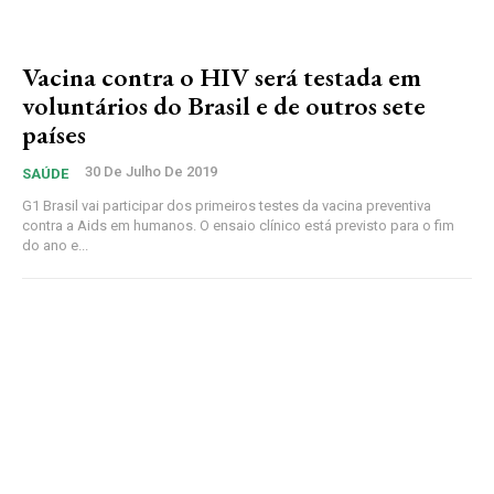
Vacina contra o HIV será testada em
voluntários do Brasil e de outros sete
países
30 De Julho De 2019
SAÚDE
G1 Brasil vai participar dos primeiros testes da vacina preventiva
contra a Aids em humanos. O ensaio clínico está previsto para o fim
do ano e...