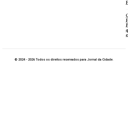
F
P
q
e
© 2024 - 2026 Todos os direitos reservados para Jornal da Cidade.