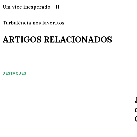
Um vice inesperado – II
Turbulência nos favoritos
ARTIGOS RELACIONADOS
DESTAQUES
NUMEROS PREOPCUPANTES: 2025/2026:
Acidentes aumentam 11% entre janeiro e agosto
em Alta Floresta
Por Arão Leite Alta Floresta – No ano de 2025 a 7ª Companhia do Corpo
de Bombeiros de Alta...
SOCIAL