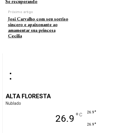
Se recuperando
Próximo artigo
Josi Carvalho com seu sorriso
sincero e apaixonante ao
amamentar sua princesa
Cecilia
ALTA FLORESTA
Nublado
°
26.9
°
C
26.9
°
26.9