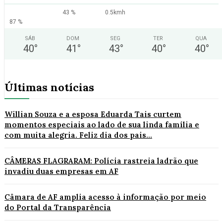
43 %
0.5kmh
87 %
SÁB
DOM
SEG
TER
QUA
40
°
41
°
43
°
40
°
40
°
Últimas notícias
Willian Souza e a esposa Eduarda Tais curtem
momentos especiais ao lado de sua linda família e
com muita alegria. Feliz dia dos pais...
CÂMERAS FLAGRARAM: Polícia rastreia ladrão que
invadiu duas empresas em AF
Câmara de AF amplia acesso à informação por meio
do Portal da Transparência