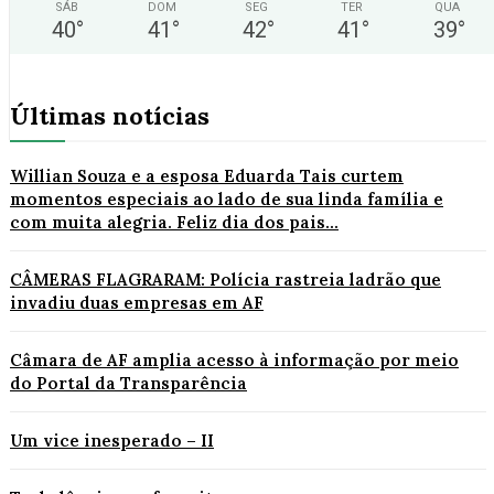
SÁB
DOM
SEG
TER
QUA
40
°
41
°
42
°
41
°
39
°
Últimas notícias
Willian Souza e a esposa Eduarda Tais curtem
momentos especiais ao lado de sua linda família e
com muita alegria. Feliz dia dos pais...
CÂMERAS FLAGRARAM: Polícia rastreia ladrão que
invadiu duas empresas em AF
Câmara de AF amplia acesso à informação por meio
do Portal da Transparência
Um vice inesperado – II