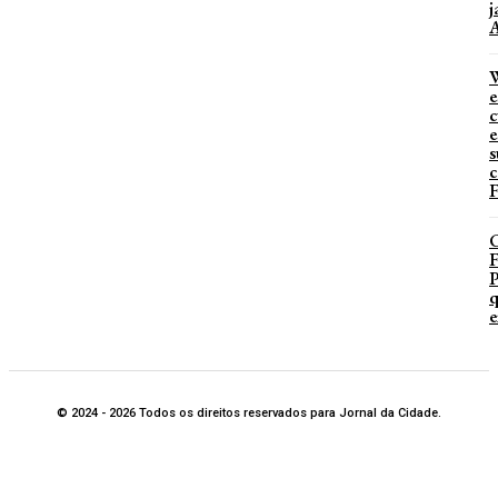
j
A
W
e
c
e
s
c
F
P
q
e
© 2024 - 2026 Todos os direitos reservados para Jornal da Cidade.