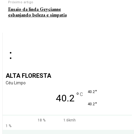
Próximo artigo
Ensaio da linda Geycianne
esbanjando beleza e simpatia
ALTA FLORESTA
Céu Limpo
°
40.2
°
C
40.2
°
40.2
18 %
1.6kmh
1 %