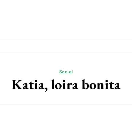
lítica
Esporte
Educação
Saúde
Papo De Esqui
Social
Katia, loira bonita