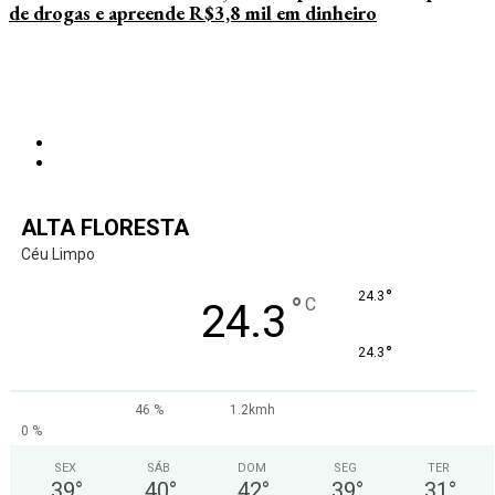
de drogas e apreende R$3,8 mil em dinheiro
ALTA FLORESTA
Céu Limpo
°
24.3
°
C
24.3
°
24.3
46 %
1.2kmh
0 %
SEX
SÁB
DOM
SEG
TER
39
°
40
°
42
°
39
°
31
°