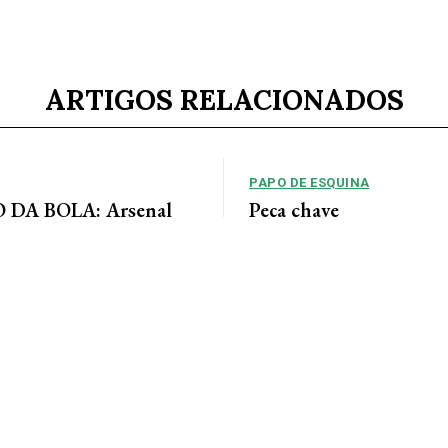
ARTIGOS RELACIONADOS
PAPO DE ESQUINA
DA BOLA: Arsenal
Peça chave
 acordo para ter Bruno
No cenário político de Mato Gros
alianças costumam ser moldadas 
entre as forças...
 Jornal da Cidade O Arsenal
ordo com o Newcastle pela
eio-campista brasileiro Bruno...