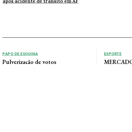
após acidente de trânsito em AF
PAPO DE ESQUINA
ESPORTE
Pulverização de votos
MERCADO 
chega a um
E essa disputa dos mais de 43 mil votos da
Guimarães
cidade será árdua. Na Câmara Municipal, os 15...
Gustavo Sampaio
chegou a um ac
contratação do m