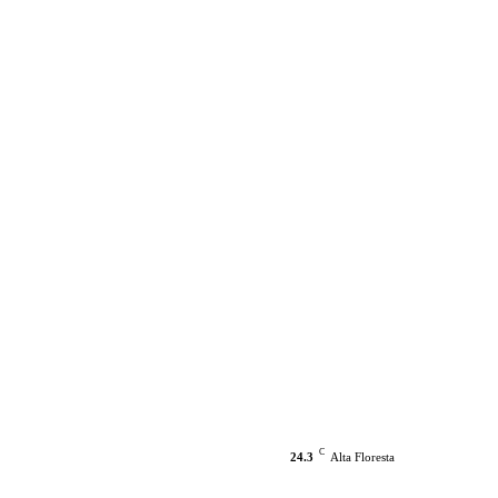
C
24.3
Alta Floresta