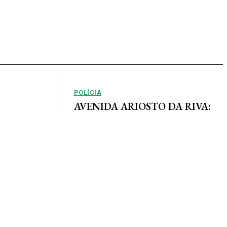
POLÍCIA
AVENIDA ARIOSTO DA RIVA:
Polícia Civil registra queixa de
so, em que as
roubo no centro de AF
e definidas
Por Arão Leite Alta Floresta – A Polícia Civil do
município de Alta Floresta deverá apurar o roubo
a...