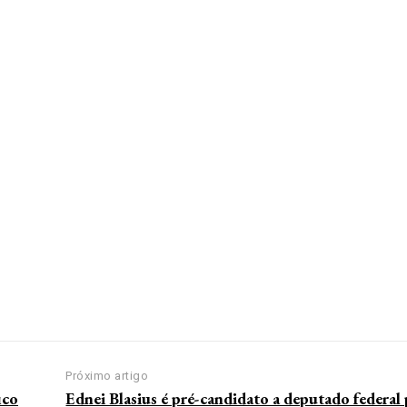
Próximo artigo
ico
Ednei Blasius é pré-candidato a deputado federal