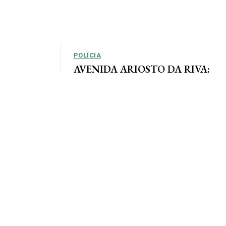
POLÍCIA
AVENIDA ARIOSTO DA RIVA:
Polícia Civil registra queixa de
so, em que as
roubo no centro de AF
e definidas
Por Arão Leite Alta Floresta – A Polícia Civil do
município de Alta Floresta deverá apurar o roubo
a...