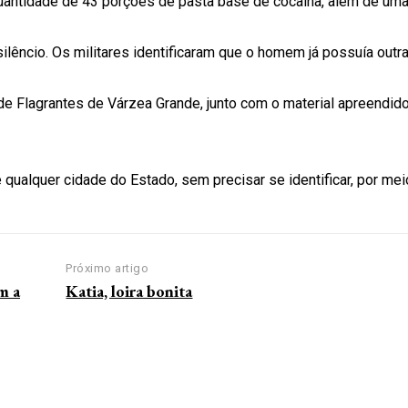
quantidade de 43 porções de pasta base de cocaína, além de um
lêncio. Os militares identificaram que o homem já possuía out
 de Flagrantes de Várzea Grande, junto com o material apreendido
 qualquer cidade do Estado, sem precisar se identificar, por mei
Próximo artigo
m a
Katia, loira bonita