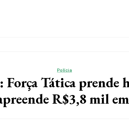
lítica
Esporte
Educação
Saúde
Papo De Esqui
Polícia
rça Tática prende ho
 apreende R$3,8 mil em