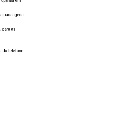
a quantia em
ras passagens
, para as
o do telefone