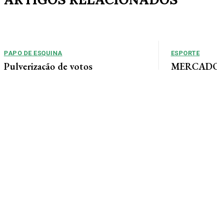
PAPO DE ESQUINA
ESPORTE
Pulverização de votos
MERCADO 
chega a um
E essa disputa dos mais de 43 mil votos da
Guimarães
cidade será árdua. Na Câmara Municipal, os 15...
Gustavo Sampaio
chegou a um ac
contratação do m