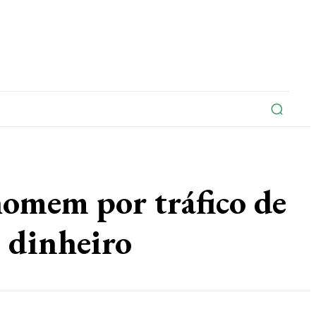
na
Edições Do Jornal
Artigo
Contato
mem por tráfico de
 dinheiro