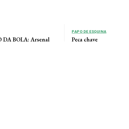
PAPO DE ESQUINA
DA BOLA: Arsenal
Peça chave
 acordo para ter Bruno
No cenário político de Mato Gros
alianças costumam ser moldadas 
entre as forças...
 Jornal da Cidade O Arsenal
ordo com o Newcastle pela
eio-campista brasileiro Bruno...