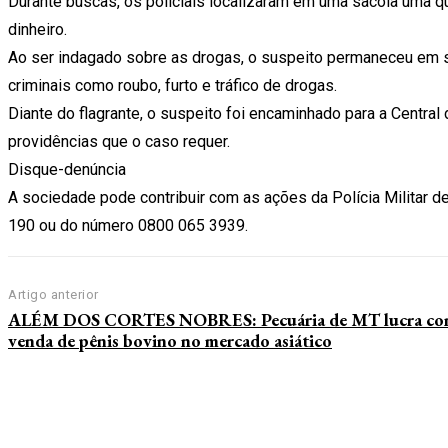
Durante buscas, os policiais localizaram em uma sacola uma 
dinheiro.
Ao ser indagado sobre as drogas, o suspeito permaneceu em si
criminais como roubo, furto e tráfico de drogas.
Diante do flagrante, o suspeito foi encaminhado para a Central
providências que o caso requer.
Disque-denúncia
A sociedade pode contribuir com as ações da Polícia Militar de
190 ou do número 0800 065 3939.
Artigo anterior
ALÉM DOS CORTES NOBRES: Pecuária de MT lucra co
venda de pênis bovino no mercado asiático