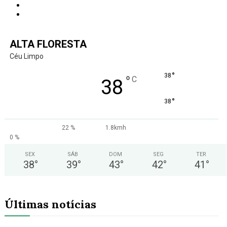
ALTA FLORESTA
Céu Limpo
°
38
°
C
38
°
38
22 %
1.8kmh
0 %
SEX
SÁB
DOM
SEG
TER
38
°
39
°
43
°
42
°
41
°
Últimas notícias