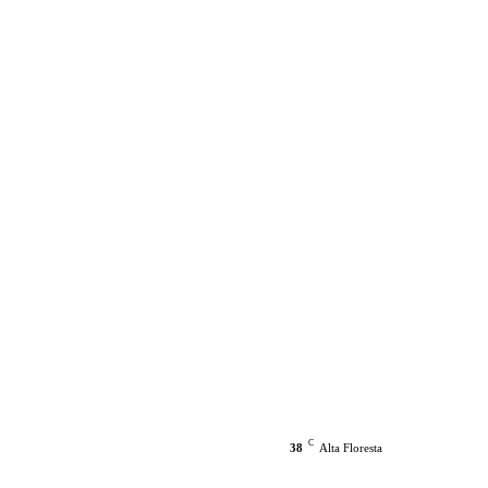
C
38
Alta Floresta