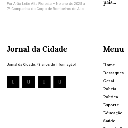
pais...
Por Arão Leite Alta Floresta – No ano de 2025 a
7ª Companhia do Corpo de Bombeiros de Alta...
Jornal da Cidade
Menu
Jornal da Cidade, 43 anos de informação!
Home
Destaques
Geral
Polícia
Política
Esporte
Educação
Saúde