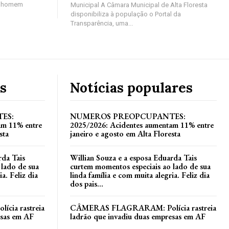
um homem
Municipal A Câmara Municipal de Alta Floresta
disponibiliza à população o Portal da
Transparência, uma...
s
Notícias populares
ES:
NUMEROS PREOPCUPANTES:
am 11% entre
2025/2026: Acidentes aumentam 11% entre
sta
janeiro e agosto em Alta Floresta
rda Tais
Willian Souza e a esposa Eduarda Tais
 lado de sua
curtem momentos especiais ao lado de sua
a. Feliz dia
linda família e com muita alegria. Feliz dia
dos pais...
ia rastreia
CÂMERAS FLAGRARAM: Polícia rastreia
esas em AF
ladrão que invadiu duas empresas em AF