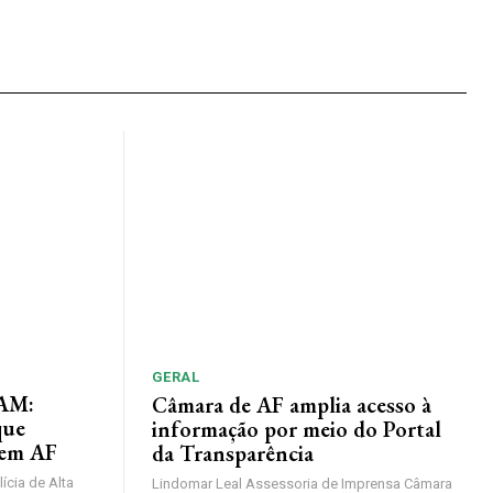
GERAL
AM:
Câmara de AF amplia acesso à
que
informação por meio do Portal
 em AF
da Transparência
lícia de Alta
Lindomar Leal Assessoria de Imprensa Câmara