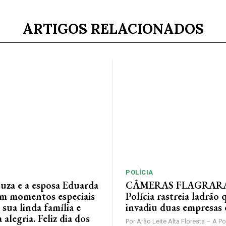
ARTIGOS RELACIONADOS
POLÍCIA
ouza e a esposa Eduarda
CÂMERAS FLAGRAR
em momentos especiais
Polícia rastreia ladrão 
 sua linda família e
invadiu duas empresas
alegria. Feliz dia dos
Por Arão Leite Alta Floresta – A Po