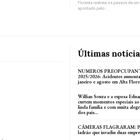
Floresta rastreia os passos de 
apontado pelo...
Últimas notícia
NUMEROS PREOPCUPANT
2025/2026: Acidentes aument
janeiro e agosto em Alta Flore
Willian Souza e a esposa Edua
curtem momentos especiais ao
linda família e com muita alegri
dos pais...
CÂMERAS FLAGRARAM: Políc
ladrão que invadiu duas empr