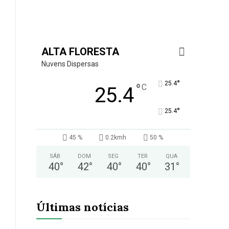
ALTA FLORESTA
Nuvens Dispersas
°
25.4
°
C
25.4
°
25.4
45 %
0.2kmh
50 %
SÁB
DOM
SEG
TER
QUA
40
°
42
°
40
°
40
°
31
°
Últimas notícias