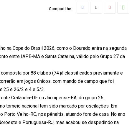
Compartilhe:
ho na Copa do Brasil 2026, como o Dourado entra na segunda
nto entre IAPE-MA e Santa Catarina, válido pelo Grupo 27 da
 composta por 88 clubes (74 já classificados previamente e
ocorrerão em jogos únicos, com mando de campo que foi
m 25 e 26/2 e 4 e 5/3.
 frente Ceilândia-DF ou Jacuipense-BA, do grupo 26.
o torneio nacional tem sido marcado por oscilações. Em
lo Porto Velho-RO, nos pênaltis, atuando fora de casa. No ano
l Noroeste e Portuguesa-RJ, mas acabou se despedindo na