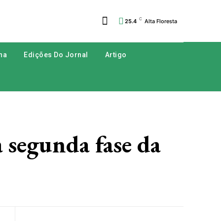
C
25.4
Alta Floresta
na
Edições Do Jornal
Artigo
segunda fase da