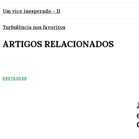
Um vice inesperado – II
Turbulência nos favoritos
ARTIGOS RELACIONADOS
DESTAQUES
NUMEROS PREOPCUPANTES: 2025/2026:
Acidentes aumentam 11% entre janeiro e agosto
em Alta Floresta
Por Arão Leite Alta Floresta – No ano de 2025 a 7ª Companhia do Corpo
de Bombeiros de Alta...