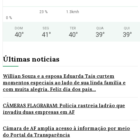
23 %
1.3kmh
0 %
DOM
SEG
TER
QUA
QUI
40
°
41
°
40
°
39
°
39
°
Últimas notícias
Willian Souza e a esposa Eduarda Tais curtem
momentos especiais ao lado de sua linda família e
com muita alegria. Feliz dia dos pais...
CÂMERAS FLAGRARAM: Polícia rastreia ladrão que
invadiu duas empresas em AF
Câmara de AF amplia acesso à informação por meio
do Portal da Transparência