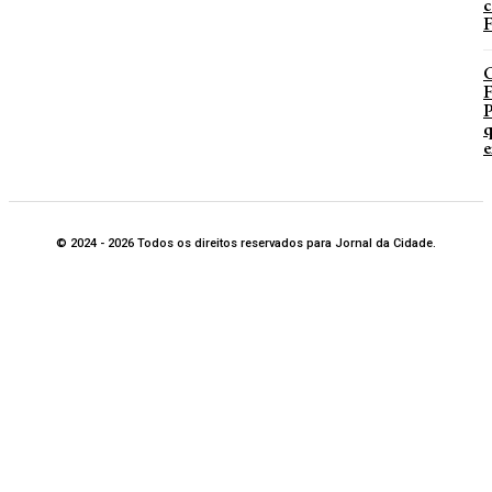
c
F
P
q
e
© 2024 - 2026 Todos os direitos reservados para Jornal da Cidade.