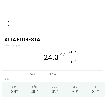
ALTA FLORESTA
Céu Limpo
°
24.3
°
C
24.3
°
24.3
46 %
1.2kmh
0 %
SEX
SÁB
DOM
SEG
TER
39
°
40
°
42
°
39
°
31
°