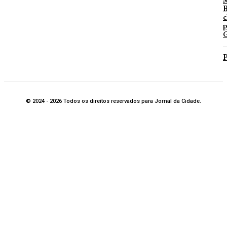
B
c
p
G
P
© 2024 - 2026 Todos os direitos reservados para Jornal da Cidade.