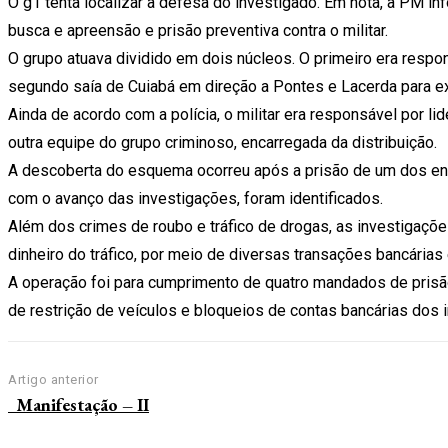
O g1 tenta localizar a defesa do investigado. Em nota, a PM
busca e apreensão e prisão preventiva contra o militar.
O grupo atuava dividido em dois núcleos. O primeiro era respon
segundo saía de Cuiabá em direção a Pontes e Lacerda para exe
Ainda de acordo com a polícia, o militar era responsável por l
outra equipe do grupo criminoso, encarregada da distribuição.
A descoberta do esquema ocorreu após a prisão de um dos env
com o avanço das investigações, foram identificados.
Além dos crimes de roubo e tráfico de drogas, as investigaç
dinheiro do tráfico, por meio de diversas transações bancária
A operação foi para cumprimento de quatro mandados de pris
de restrição de veículos e bloqueios de contas bancárias dos i
Artigo anterior
Manifestação – II