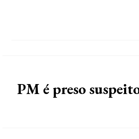
Home
Destaques
Geral
Polícia
Po
PM é preso suspeit