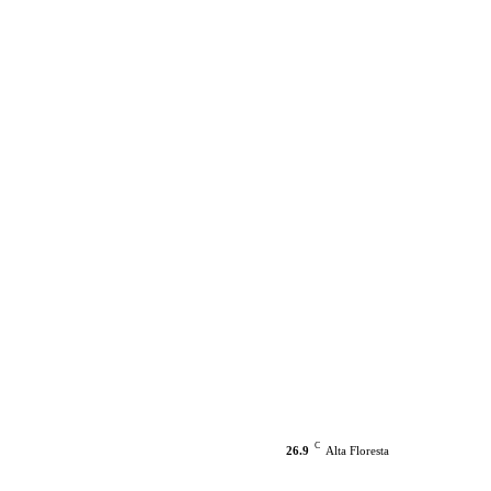
C
26.9
Alta Floresta