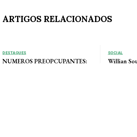
ARTIGOS RELACIONADOS
DESTAQUES
SOCIAL
NUMEROS PREOPCUPANTES:
Willian So
2025/2026: Acidentes aumentam
Tais curte
11% entre janeiro e agosto em
ao lado de 
Alta Floresta
muita alegri
Por Arão Leite Alta Floresta – No ano de 2025 a 7ª
Companhia do Corpo de Bombeiros de Alta...