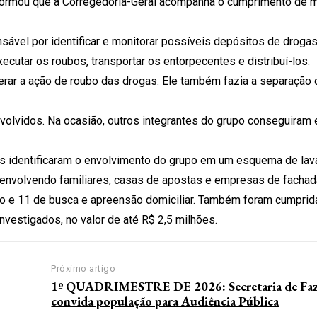
 informou que a Corregedoria-Geral acompanha o cumprimento de
sável por identificar e monitorar possíveis depósitos de drogas
cutar os roubos, transportar os entorpecentes e distribuí-los.
iderar a ação de roubo das drogas. Ele também fazia a separação 
olvidos. Na ocasião, outros integrantes do grupo conseguiram 
ões identificaram o envolvimento do grupo em um esquema de la
s envolvendo familiares, casas de apostas e empresas de fachad
ão e 11 de busca e apreensão domiciliar. Também foram cumpri
nvestigados, no valor de até R$ 2,5 milhões.
Próximo artigo
1º QUADRIMESTRE DE 2026: Secretaria de Faz
convida população para Audiência Pública