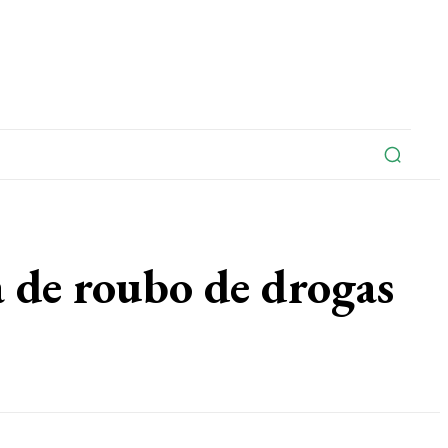
na
Edições Do Jornal
Artigo
Contato
 de roubo de drogas