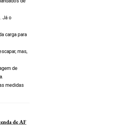
 mandados de
. Já o
da carga para
escapar, mas,
vagem de
a.
das medidas
enda de AF