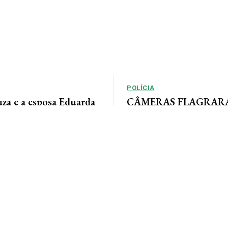
POLÍCIA
uza e a esposa Eduarda
CÂMERAS FLAGRARAM
m momentos especiais
rastreia ladrão que inv
sua linda família e com
empresas em AF
a. Feliz dia dos pais...
Por Arão Leite Alta Floresta – A Po
Floresta rastreia os passos de 
apontado pelo...