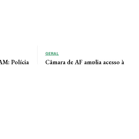
GERAL
: Polícia
Câmara de AF amplia acesso à
adiu duas
informação por meio do Portal da
Transparência
lícia de Alta
Lindomar Leal Assessoria de Imprensa Câmara
um homem
Municipal A Câmara Municipal de Alta Floresta
disponibiliza à população o Portal da
Transparência, uma...