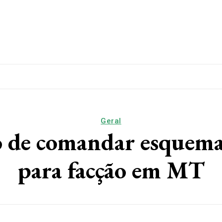
lítica
Esporte
Educação
Saúde
Papo De Esqui
Geral
o de comandar esquema
para facção em MT