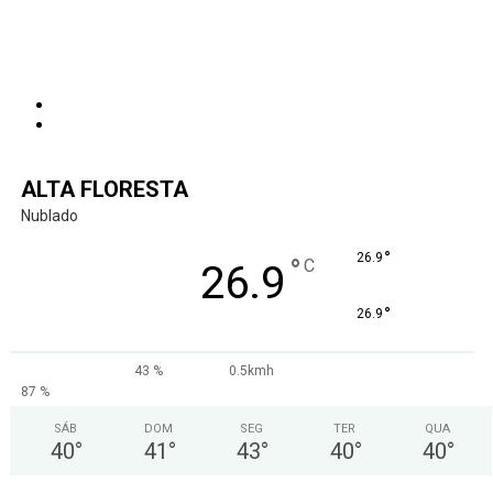
ALTA FLORESTA
Nublado
°
26.9
°
C
26.9
°
26.9
43 %
0.5kmh
87 %
SÁB
DOM
SEG
TER
QUA
40
°
41
°
43
°
40
°
40
°