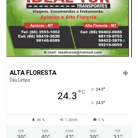
ALTA FLORESTA
Céu Limpo
°
24.3
°
C
24.3
°
24.3
46 %
1.2kmh
0 %
SEX
SÁB
DOM
SEG
TER
39
°
40
°
42
°
39
°
31
°