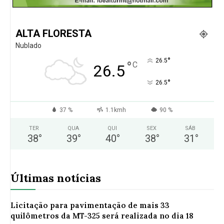
ALTA FLORESTA
Nublado
°
26.5
°
C
26.5
°
26.5
37 %
1.1kmh
90 %
TER
QUA
QUI
SEX
SÁB
38
°
39
°
40
°
38
°
31
°
Últimas notícias
Licitação para pavimentação de mais 33
quilômetros da MT-325 será realizada no dia 18