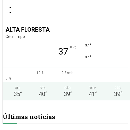
ALTA FLORESTA
Céu Limpo
°
37
°
C
37
°
37
19 %
2.3kmh
0 %
QUI
SEX
SÁB
DOM
SEG
35
°
40
°
39
°
41
°
39
°
Últimas notícias