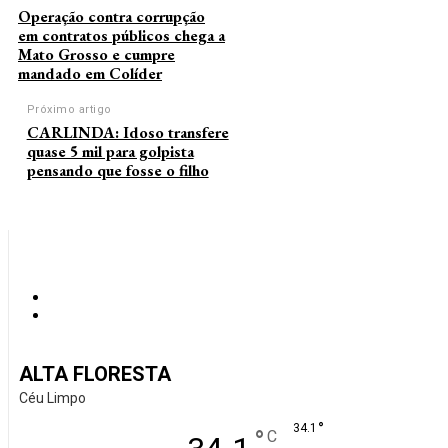
Operação contra corrupção
em contratos públicos chega a
Mato Grosso e cumpre
mandado em Colíder
Próximo artigo
CARLINDA: Idoso transfere
quase 5 mil para golpista
pensando que fosse o filho
ALTA FLORESTA
Céu Limpo
°
34.1
°
C