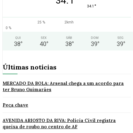
34.1
°
34.1
25 %
2kmh
0 %
QUI
SEX
SÁB
DOM
SEG
38
°
40
°
38
°
39
°
39
°
Últimas notícias
MERCADO DA BOLA: Arsenal chega a um acordo para
ter Bruno Guimarães
Peça chave
AVENIDA ARIOSTO DA RIVA: Polícia Civil registra
queixa de roubo no centro de AF