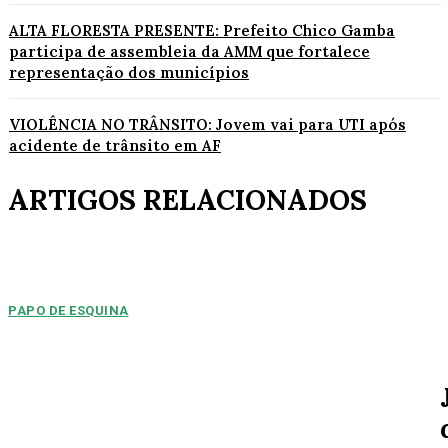
ALTA FLORESTA PRESENTE: Prefeito Chico Gamba
participa de assembleia da AMM que fortalece
representação dos municípios
VIOLÊNCIA NO TRÂNSITO: Jovem vai para UTI após
acidente de trânsito em AF
ARTIGOS RELACIONADOS
PAPO DE ESQUINA
Pulverização de votos
E essa disputa dos mais de 43 mil votos da cidade será árdua. Na
Câmara Municipal, os 15...