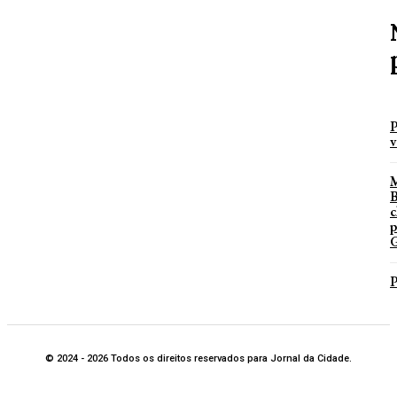
P
v
B
c
p
G
P
© 2024 - 2026 Todos os direitos reservados para Jornal da Cidade.