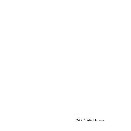
C
24.7
Alta Floresta