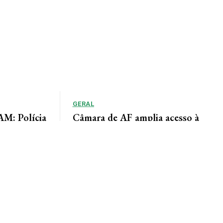
GERAL
: Polícia
Câmara de AF amplia acesso à
adiu duas
informação por meio do Portal da
Transparência
lícia de Alta
Lindomar Leal Assessoria de Imprensa Câmara
um homem
Municipal A Câmara Municipal de Alta Floresta
disponibiliza à população o Portal da
Transparência, uma...