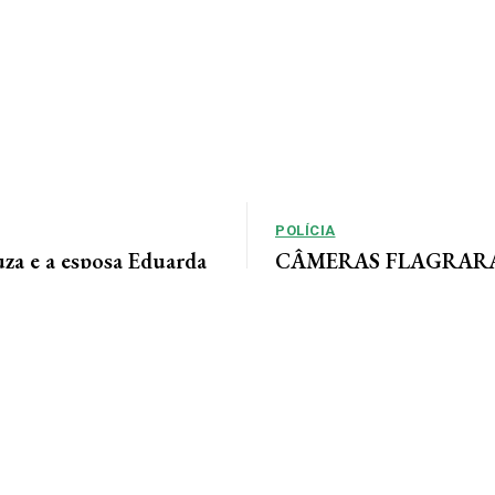
POLÍCIA
uza e a esposa Eduarda
CÂMERAS FLAGRARAM
m momentos especiais
rastreia ladrão que inv
sua linda família e com
empresas em AF
a. Feliz dia dos pais...
Por Arão Leite Alta Floresta – A Po
Floresta rastreia os passos de 
apontado pelo...