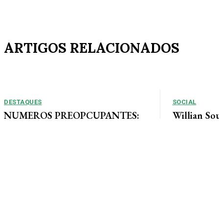
ARTIGOS RELACIONADOS
DESTAQUES
SOCIAL
NUMEROS PREOPCUPANTES:
Willian So
2025/2026: Acidentes aumentam
Tais curte
11% entre janeiro e agosto em
ao lado de 
Alta Floresta
muita alegri
Por Arão Leite Alta Floresta – No ano de 2025 a 7ª
Companhia do Corpo de Bombeiros de Alta...