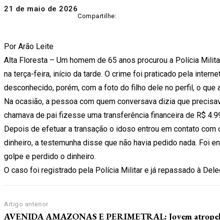
21 de maio de 2026
Compartilhe:
Por Arão Leite
Alta Floresta – Um homem de 65 anos procurou a Polícia Militar
na terça-feira, início da tarde. O crime foi praticado pela int
desconhecido, porém, com a foto do filho dele no perfil, o que a
Na ocasião, a pessoa com quem conversava dizia que precisav
chamava de pai fizesse uma transferência financeira de R$ 4.9
Depois de efetuar a transação o idoso entrou em contato com o
dinheiro, a testemunha disse que não havia pedido nada. Foi e
golpe e perdido o dinheiro.
O caso foi registrado pela Polícia Militar e já repassado à Dele
Artigo anterior
AVENIDA AMAZONAS E PERIMETRAL: Jovem atropel