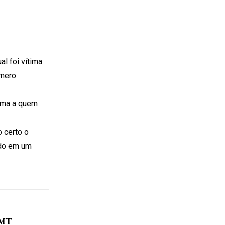
l foi vítima
úmero
tima a quem
 certo o
ído em um
 MT