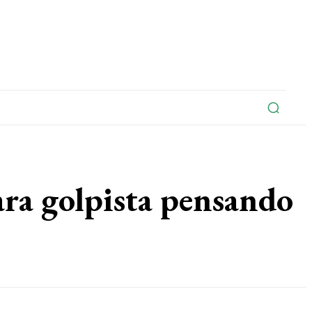
na
Edições Do Jornal
Artigo
Contato
ra golpista pensando