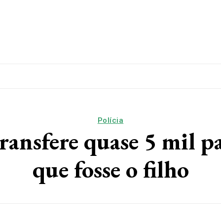
lítica
Esporte
Educação
Saúde
Papo De Esqui
Polícia
nsfere quase 5 mil pa
que fosse o filho