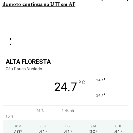
de moto continua na UTI em AF
ALTA FLORESTA
Céu Pouco Nublado
°
24.7
°
C
24.7
°
24.7
46 %
1.4kmh
15 %
DOM
SEG
TER
QUA
QUI
40
°
41
°
41
°
39
°
41
°