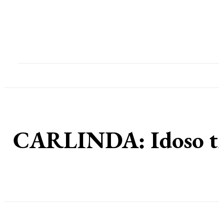
Home
Destaques
Geral
Polícia
Po
CARLINDA: Idoso tra