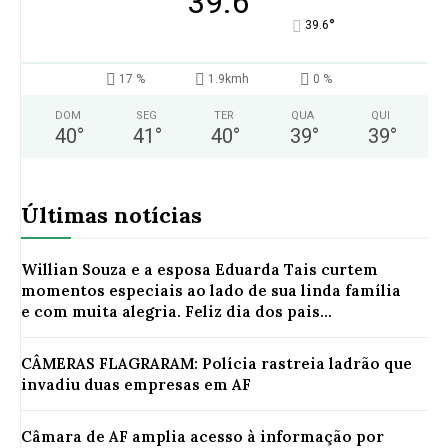
39.6
°
39.6
17 %
1.9kmh
0 %
DOM
SEG
TER
QUA
QUI
40
°
41
°
40
°
39
°
39
°
Últimas notícias
Willian Souza e a esposa Eduarda Tais curtem
momentos especiais ao lado de sua linda família
e com muita alegria. Feliz dia dos pais...
CÂMERAS FLAGRARAM: Polícia rastreia ladrão que
invadiu duas empresas em AF
Câmara de AF amplia acesso à informação por