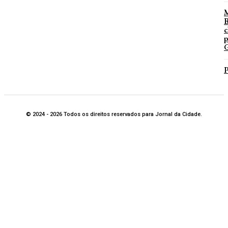
B
c
p
G
P
© 2024 - 2026 Todos os direitos reservados para Jornal da Cidade.