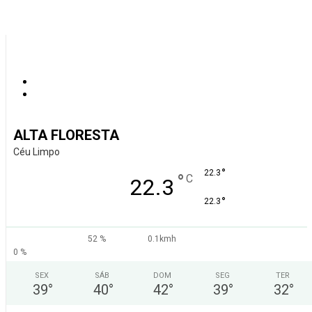
ALTA FLORESTA
Céu Limpo
°
22.3
°
C
22.3
°
22.3
52 %
0.1kmh
0 %
SEX
SÁB
DOM
SEG
TER
39
°
40
°
42
°
39
°
32
°