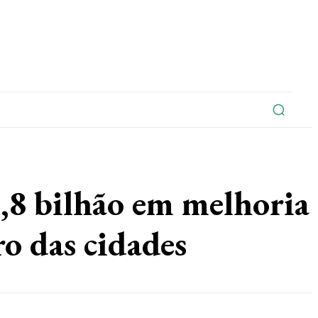
na
Edições Do Jornal
Artigo
Contato
8 bilhão em melhoria
ro das cidades