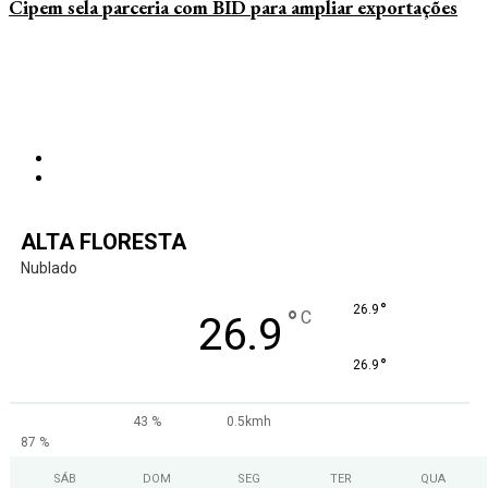
Cipem sela parceria com BID para ampliar exportações
ALTA FLORESTA
Nublado
°
26.9
°
C
26.9
°
26.9
43 %
0.5kmh
87 %
SÁB
DOM
SEG
TER
QUA