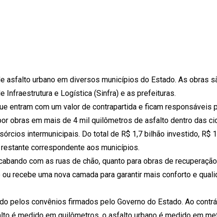
de asfalto urbano em diversos municípios do Estado. As obras s
Infraestrutura e Logística (Sinfra) e as prefeituras.
ue entram com um valor de contrapartida e ficam responsáveis 
r obras em mais de 4 mil quilômetros de asfalto dentro das ci
cios intermunicipais. Do total de R$ 1,7 bilhão investido, R$ 1
r restante correspondente aos municípios.
acabando com as ruas de chão, quanto para obras de recuperaçã
do ou recebe uma nova camada para garantir mais conforto e qual
iado pelos convênios firmados pelo Governo do Estado. Ao contrá
falto é medido em quilômetros, o asfalto urbano é medido em me