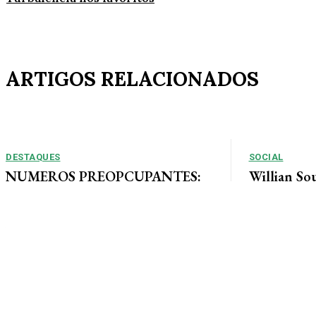
ARTIGOS RELACIONADOS
DESTAQUES
SOCIAL
NUMEROS PREOPCUPANTES:
Willian So
2025/2026: Acidentes aumentam
Tais curte
11% entre janeiro e agosto em
ao lado de 
Alta Floresta
muita alegri
Por Arão Leite Alta Floresta – No ano de 2025 a 7ª
Companhia do Corpo de Bombeiros de Alta...