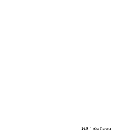
C
26.9
Alta Floresta