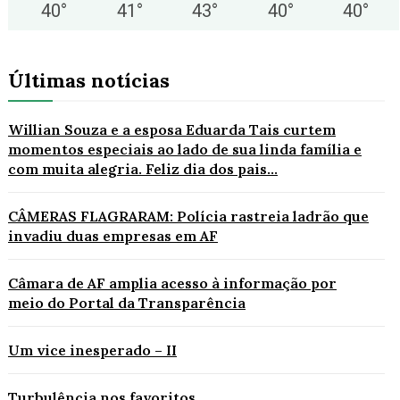
40
°
41
°
43
°
40
°
40
°
Últimas notícias
Willian Souza e a esposa Eduarda Tais curtem
momentos especiais ao lado de sua linda família e
com muita alegria. Feliz dia dos pais...
CÂMERAS FLAGRARAM: Polícia rastreia ladrão que
invadiu duas empresas em AF
Câmara de AF amplia acesso à informação por
meio do Portal da Transparência
Um vice inesperado – II
Turbulência nos favoritos