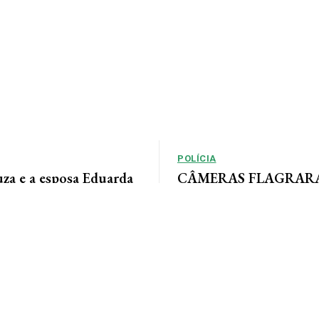
POLÍCIA
uza e a esposa Eduarda
CÂMERAS FLAGRARAM
m momentos especiais
rastreia ladrão que inv
sua linda família e com
empresas em AF
a. Feliz dia dos pais...
Por Arão Leite Alta Floresta – A Po
Floresta rastreia os passos de 
apontado pelo...