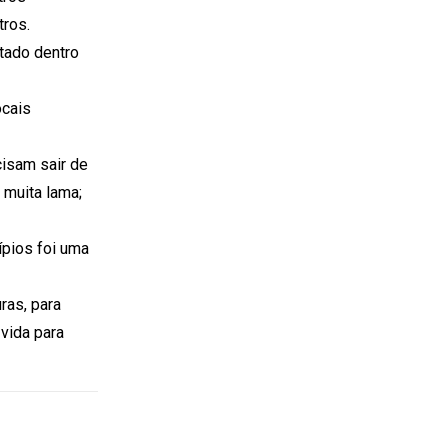
tros.
tado dentro
ocais
cisam sair de
 muita lama;
ípios foi uma
ras, para
vida para