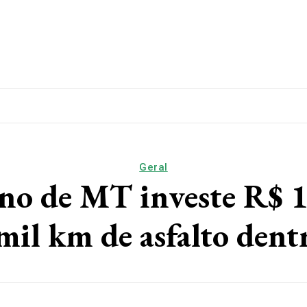
lítica
Esporte
Educação
Saúde
Papo De Esqui
Geral
de MT investe R$ 1,
mil km de asfalto dent