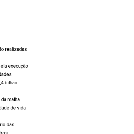
ão realizadas
pela execução
dades.
,4 bilhão
o da malha
idade de vida
rio das
tros