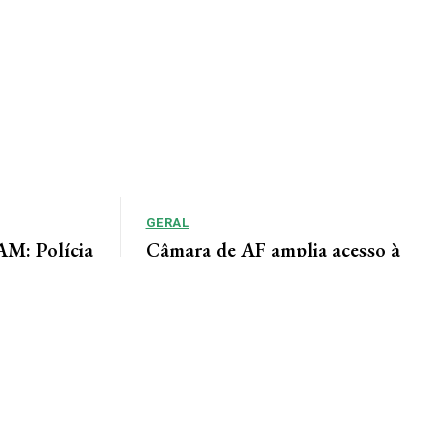
GERAL
: Polícia
Câmara de AF amplia acesso à
adiu duas
informação por meio do Portal da
Transparência
lícia de Alta
Lindomar Leal Assessoria de Imprensa Câmara
um homem
Municipal A Câmara Municipal de Alta Floresta
disponibiliza à população o Portal da
Transparência, uma...