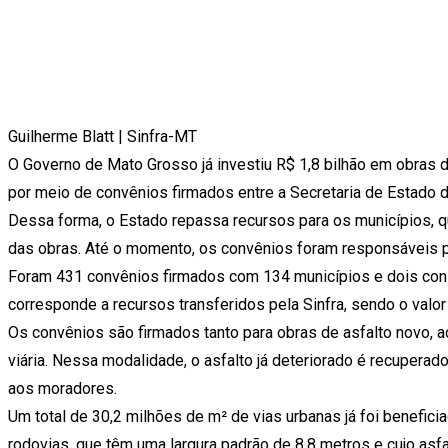
Guilherme Blatt | Sinfra-MT
O Governo de Mato Grosso já investiu R$ 1,8 bilhão em obras 
por meio de convênios firmados entre a Secretaria de Estado de 
Dessa forma, o Estado repassa recursos para os municípios, q
das obras. Até o momento, os convênios foram responsáveis po
Foram 431 convênios firmados com 134 municípios e dois consór
corresponde a recursos transferidos pela Sinfra, sendo o valo
Os convênios são firmados tanto para obras de asfalto novo, 
viária. Nessa modalidade, o asfalto já deteriorado é recupera
aos moradores.
Um total de 30,2 milhões de m² de vias urbanas já foi benefic
rodovias, que têm uma largura padrão de 8,8 metros e cujo as