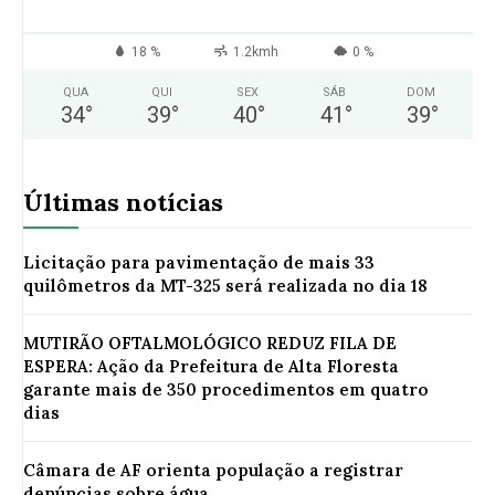
18 %
1.2kmh
0 %
QUA
QUI
SEX
SÁB
DOM
34
°
39
°
40
°
41
°
39
°
Últimas notícias
Licitação para pavimentação de mais 33
quilômetros da MT-325 será realizada no dia 18
MUTIRÃO OFTALMOLÓGICO REDUZ FILA DE
ESPERA: Ação da Prefeitura de Alta Floresta
garante mais de 350 procedimentos em quatro
dias
Câmara de AF orienta população a registrar
denúncias sobre água