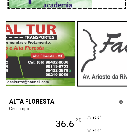
ALTA FLORESTA
Céu Limpo
°
36.6
°
C
36.6
°
36.6