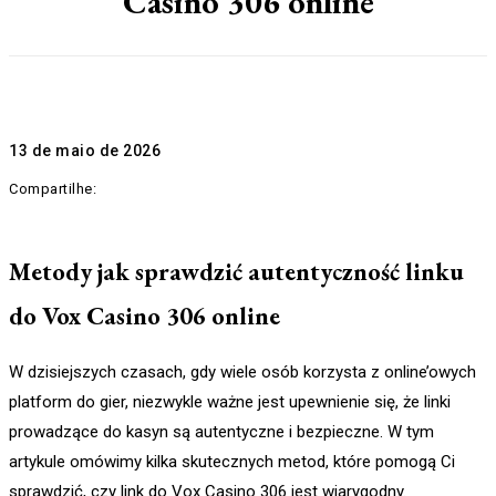
Casino 306 online
13 de maio de 2026
Compartilhe:
Metody jak sprawdzić autentyczność linku
do Vox Casino 306 online
W dzisiejszych czasach, gdy wiele osób korzysta z online’owych
platform do gier, niezwykle ważne jest upewnienie się, że linki
prowadzące do kasyn są autentyczne i bezpieczne. W tym
artykule omówimy kilka skutecznych metod, które pomogą Ci
sprawdzić, czy link do Vox Casino 306 jest wiarygodny.