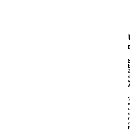
2
a
j
A
W
e
c
e
s
c
F