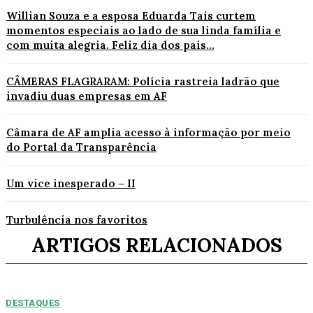
Willian Souza e a esposa Eduarda Tais curtem
momentos especiais ao lado de sua linda família e
com muita alegria. Feliz dia dos pais...
CÂMERAS FLAGRARAM: Polícia rastreia ladrão que
invadiu duas empresas em AF
Câmara de AF amplia acesso à informação por meio
do Portal da Transparência
Um vice inesperado – II
Turbulência nos favoritos
ARTIGOS RELACIONADOS
DESTAQUES