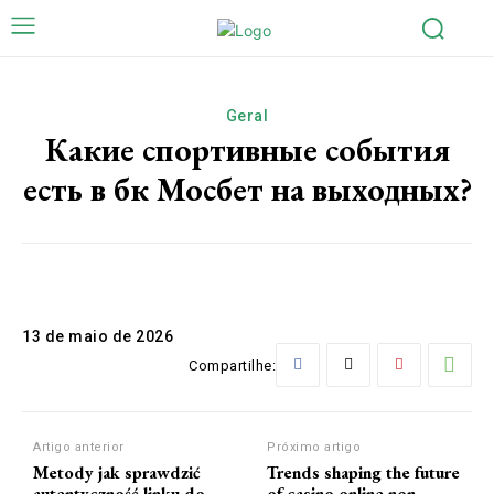
Geral
Какие спортивные события
есть в бк Мосбет на выходных?
13 de maio de 2026
Compartilhe:
Artigo anterior
Próximo artigo
Metody jak sprawdzić
Trends shaping the future
autentyczność linku do
of casino online non