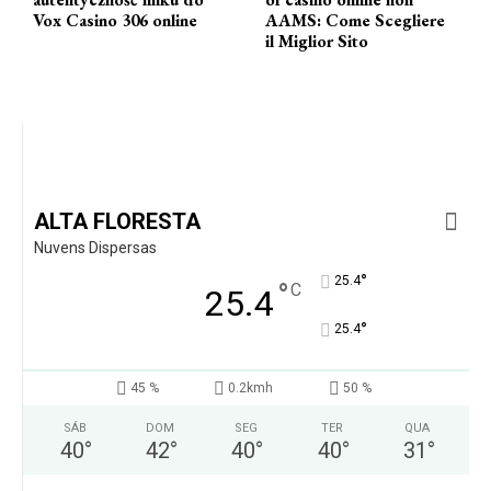
Vox Casino 306 online
AAMS: Come Scegliere
il Miglior Sito
ALTA FLORESTA
Nuvens Dispersas
°
25.4
°
C
25.4
°
25.4
45 %
0.2kmh
50 %
SÁB
DOM
SEG
TER
QUA
40
°
42
°
40
°
40
°
31
°