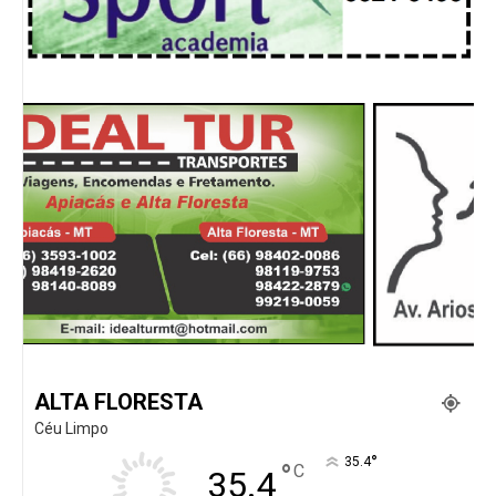
ALTA FLORESTA
Céu Limpo
°
35.4
°
C
35.4