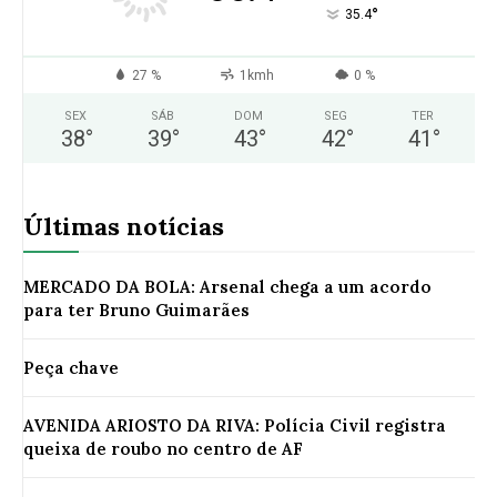
°
35.4
27 %
1kmh
0 %
SEX
SÁB
DOM
SEG
TER
38
°
39
°
43
°
42
°
41
°
Últimas notícias
MERCADO DA BOLA: Arsenal chega a um acordo
para ter Bruno Guimarães
Peça chave
AVENIDA ARIOSTO DA RIVA: Polícia Civil registra
queixa de roubo no centro de AF