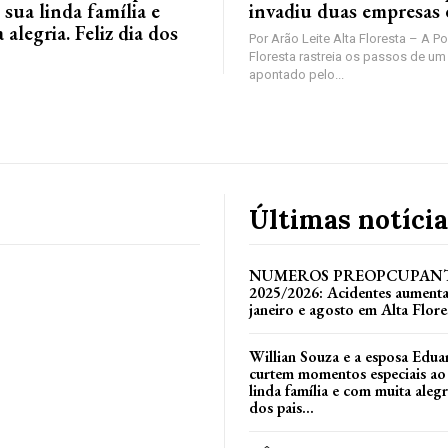
 sua linda família e
invadiu duas empresas
alegria. Feliz dia dos
Por Arão Leite Alta Floresta – A Po
Floresta rastreia os passos de 
apontado pelo...
Últimas notícia
NUMEROS PREOPCUPANT
2025/2026: Acidentes aument
janeiro e agosto em Alta Flore
Willian Souza e a esposa Edua
curtem momentos especiais ao
linda família e com muita alegri
dos pais...