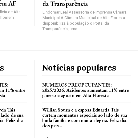
 em AF
da Transparência
lícia de Alta
Lindomar Leal Assessoria de Imprensa Câmara
um homem
Municipal A Câmara Municipal de Alta Floresta
disponibiliza à população o Portal da
Transparência, uma...
s
Notícias populares
ES:
NUMEROS PREOPCUPANTES:
am 11% entre
2025/2026: Acidentes aumentam 11% entre
sta
janeiro e agosto em Alta Floresta
rda Tais
Willian Souza e a esposa Eduarda Tais
 lado de sua
curtem momentos especiais ao lado de sua
a. Feliz dia
linda família e com muita alegria. Feliz dia
dos pais...