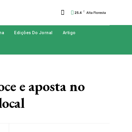
C
25.4
Alta Floresta
na
Edições Do Jornal
Artigo
ce e aposta no
local