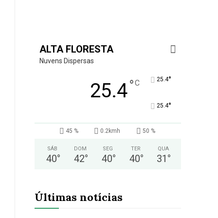
ALTA FLORESTA
Nuvens Dispersas
°
25.4
°
C
25.4
°
25.4
45 %
0.2kmh
50 %
SÁB
DOM
SEG
TER
QUA
40
°
42
°
40
°
40
°
31
°
Últimas notícias