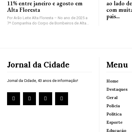
11% entre janeiro e agosto em
ao lado de
Alta Floresta
com muita 
pais...
Por Arão Leite Alta Floresta – No ano de 2025 a
7ª Companhia do Corpo de Bombeiros de Alta...
Jornal da Cidade
Menu
Jornal da Cidade, 43 anos de informação!
Home
Destaques
Geral
Polícia
Política
Esporte
Educação