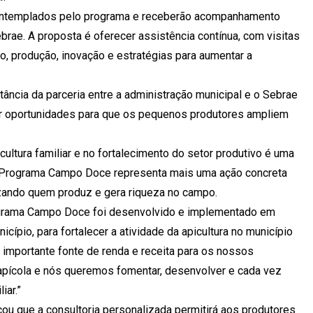
 contemplados pelo programa e receberão acompanhamento
rae. A proposta é oferecer assistência contínua, com visitas
o, produção, inovação e estratégias para aumentar a
ância da parceria entre a administração municipal e o Sebrae
ar oportunidades para que os pequenos produtores ampliem
cultura familiar e no fortalecimento do setor produtivo é uma
 o Programa Campo Doce representa mais uma ação concreta
zando quem produz e gera riqueza no campo.
rograma Campo Doce foi desenvolvido e implementado em
cípio, para fortalecer a atividade da apicultura no município
 importante fonte de renda e receita para os nossos
 apícola e nós queremos fomentar, desenvolver e cada vez
iar.”
cou que a consultoria personalizada permitirá aos produtores