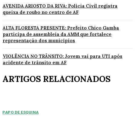
AVENIDA ARIOSTO DA RIVA: Polícia Civil registra
queixa de roubo no centro de AF
ALTA FLORESTA PRESENTE: Prefeito Chico Gamba
participa de assembleia da AMM que fortalece
representação dos municípios
VIOLÊNCIA NO TRÂNSITO: Jovem vai para UTI após
acidente de trânsito em AF
ARTIGOS RELACIONADOS
PAPO DE ESQUINA
Pulverização de votos
E essa disputa dos mais de 43 mil votos da cidade será árdua. Na
Câmara Municipal, os 15...