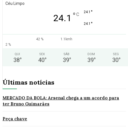
Céu Limpo
°
24.1
°
C
24.1
°
24.1
42 %
1.1kmh
2 %
QUI
SEX
SÁB
DOM
SEG
38
°
40
°
39
°
39
°
30
°
Últimas notícias
MERCADO DA BOLA: Arsenal chega a um acordo para
ter Bruno Guimarães
Peça chave