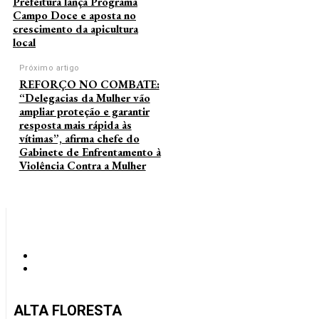
Prefeitura lança Programa
Campo Doce e aposta no
crescimento da apicultura
local
Próximo artigo
REFORÇO NO COMBATE:
“Delegacias da Mulher vão
ampliar proteção e garantir
resposta mais rápida às
vítimas”, afirma chefe do
Gabinete de Enfrentamento à
Violência Contra a Mulher
ALTA FLORESTA