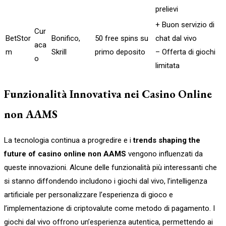
prelievi
+ Buon servizio di
Cur
BetStor
Bonifico,
50 free spins su
chat dal vivo
aca
m
Skrill
primo deposito
– Offerta di giochi
o
limitata
Funzionalità Innovativa nei Casino Online
non AAMS
La tecnologia continua a progredire e i
trends shaping the
future of casino online non AAMS
vengono influenzati da
queste innovazioni. Alcune delle funzionalità più interessanti che
si stanno diffondendo includono i giochi dal vivo, l’intelligenza
artificiale per personalizzare l’esperienza di gioco e
l’implementazione di criptovalute come metodo di pagamento. I
giochi dal vivo offrono un’esperienza autentica, permettendo ai