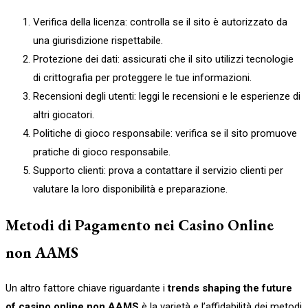
Verifica della licenza: controlla se il sito è autorizzato da
una giurisdizione rispettabile.
Protezione dei dati: assicurati che il sito utilizzi tecnologie
di crittografia per proteggere le tue informazioni.
Recensioni degli utenti: leggi le recensioni e le esperienze di
altri giocatori.
Politiche di gioco responsabile: verifica se il sito promuove
pratiche di gioco responsabile.
Supporto clienti: prova a contattare il servizio clienti per
valutare la loro disponibilità e preparazione.
Metodi di Pagamento nei Casino Online
non AAMS
Un altro fattore chiave riguardante i
trends shaping the future
of casino online non AAMS
è la varietà e l’affidabilità dei metodi