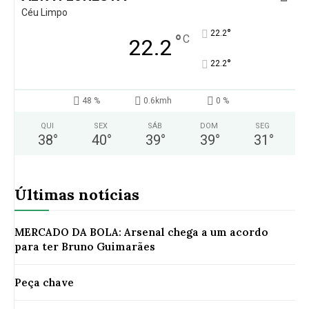
Céu Limpo
°
22.2
°
C
22.2
°
22.2
48 %
0.6kmh
0 %
QUI
SEX
SÁB
DOM
SEG
38
°
40
°
39
°
39
°
31
°
Últimas notícias
MERCADO DA BOLA: Arsenal chega a um acordo
para ter Bruno Guimarães
Peça chave