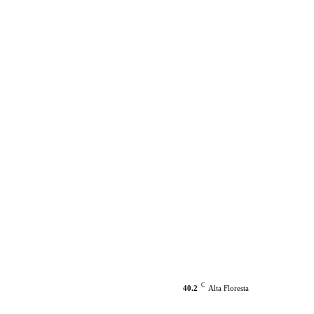
C
40.2
Alta Floresta