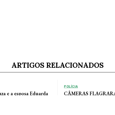
ARTIGOS RELACIONADOS
POLÍCIA
uza e a esposa Eduarda
CÂMERAS FLAGRARAM
m momentos especiais
rastreia ladrão que inv
sua linda família e com
empresas em AF
a. Feliz dia dos pais...
Por Arão Leite Alta Floresta – A Po