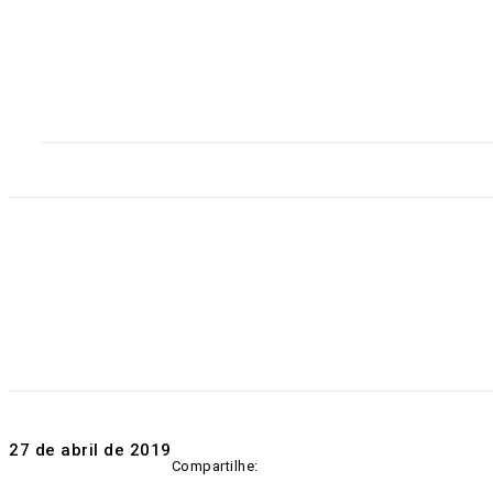
Home
Destaques
Geral
Polícia
Po
27 de abril de 2019
Compartilhe: