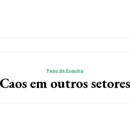
lítica
Esporte
Educação
Saúde
Papo De Esqui
Papo de Esquina
Caos em outros setore