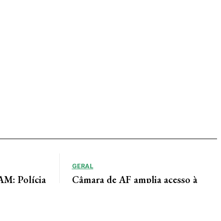
GERAL
: Polícia
Câmara de AF amplia acesso à
adiu duas
informação por meio do Portal da
Transparência
lícia de Alta
Lindomar Leal Assessoria de Imprensa Câmara