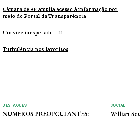
Câmara de AF amplia acesso à informação por
meio do Portal da Transparência
Um vice inesperado – II
Turbulência nos favoritos
DESTAQUES
SOCIAL
NUMEROS PREOPCUPANTES:
Willian So
2025/2026: Acidentes aumentam
Tais curte
11% entre janeiro e agosto em
ao lado de 
Alta Floresta
muita alegri