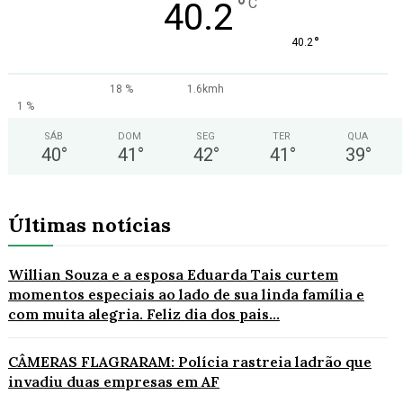
°
C
40.2
°
40.2
18 %
1.6kmh
1 %
SÁB
DOM
SEG
TER
QUA
40
°
41
°
42
°
41
°
39
°
Últimas notícias
Willian Souza e a esposa Eduarda Tais curtem
momentos especiais ao lado de sua linda família e
com muita alegria. Feliz dia dos pais...
CÂMERAS FLAGRARAM: Polícia rastreia ladrão que
invadiu duas empresas em AF