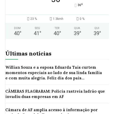
°
36
23 %
1.3kmh
0 %
DOM
SEG
TER
QUA
QUI
40
°
41
°
40
°
39
°
39
°
Últimas notícias
Willian Souza e a esposa Eduarda Tais curtem
momentos especiais ao lado de sua linda família
e com muita alegria. Feliz dia dos pais...
CÂMERAS FLAGRARAM: Polícia rastreia ladrão que
invadiu duas empresas em AF
Câmara de AF amplia acesso à informação por