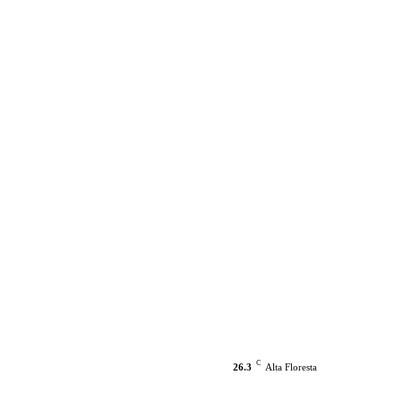
C
26.3
Alta Floresta