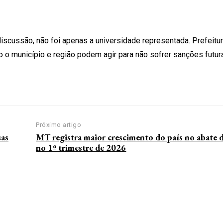
scussão, não foi apenas a universidade representada. Prefeitu
omo o município e região podem agir para não sofrer sanções futur
Próximo artigo
uas
MT registra maior crescimento do país no abate 
no 1º trimestre de 2026