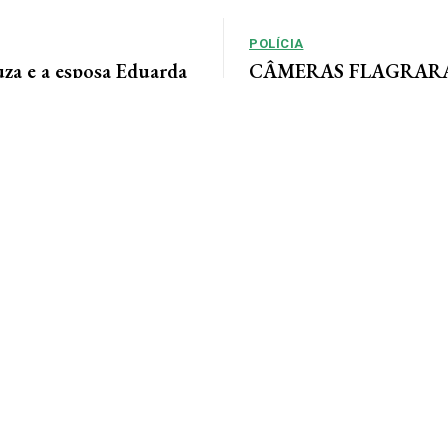
POLÍCIA
uza e a esposa Eduarda
CÂMERAS FLAGRARAM
m momentos especiais
rastreia ladrão que inv
sua linda família e com
empresas em AF
a. Feliz dia dos pais...
Por Arão Leite Alta Floresta – A Po
Floresta rastreia os passos de 
apontado pelo...