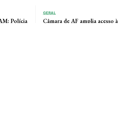
GERAL
: Polícia
Câmara de AF amplia acesso à
adiu duas
informação por meio do Portal da
Transparência
lícia de Alta
Lindomar Leal Assessoria de Imprensa Câmara
um homem
Municipal A Câmara Municipal de Alta Floresta
disponibiliza à população o Portal da
Transparência, uma...