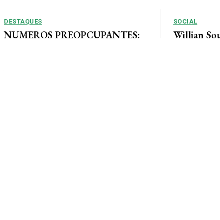
DESTAQUES
SOCIAL
NUMEROS PREOPCUPANTES:
Willian So
2025/2026: Acidentes aumentam
Tais curte
11% entre janeiro e agosto em
ao lado de 
Alta Floresta
muita alegri
Por Arão Leite Alta Floresta – No ano de 2025 a 7ª
Companhia do Corpo de Bombeiros de Alta...