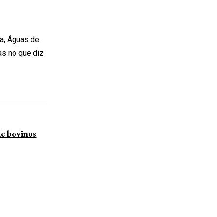
ra, Águas de
as no que diz
de bovinos