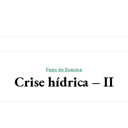
lítica
Esporte
Educação
Saúde
Papo De Esqui
Papo de Esquina
Crise hídrica – II