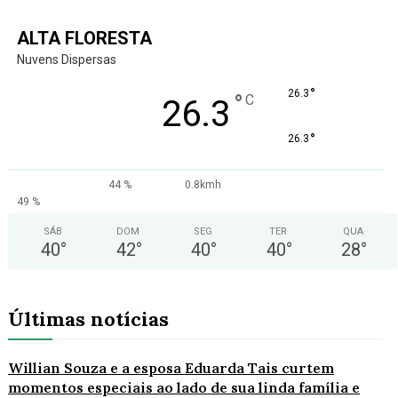
ALTA FLORESTA
Nuvens Dispersas
°
26.3
°
C
26.3
°
26.3
44 %
0.8kmh
49 %
SÁB
DOM
SEG
TER
QUA
40
°
42
°
40
°
40
°
28
°
Últimas notícias
Willian Souza e a esposa Eduarda Tais curtem
momentos especiais ao lado de sua linda família e