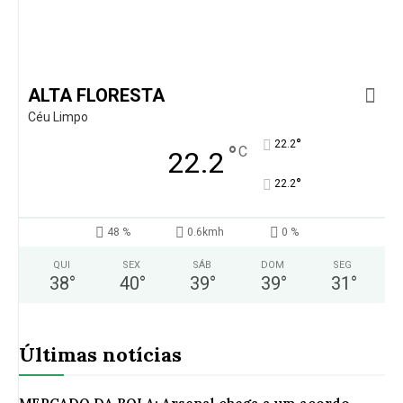
ALTA FLORESTA
Céu Limpo
°
22.2
°
C
22.2
°
22.2
48 %
0.6kmh
0 %
QUI
SEX
SÁB
DOM
SEG
38
°
40
°
39
°
39
°
31
°
Últimas notícias