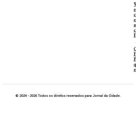
W
e
c
e
s
c
F
P
q
e
© 2024 - 2026 Todos os direitos reservados para Jornal da Cidade.