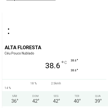
ALTA FLORESTA
Céu Pouco Nublado
°
38.6
°
C
38.6
°
38.6
18 %
2.5kmh
14 %
SÁB
DOM
SEG
TER
QUA
36
°
42
°
42
°
40
°
39
°