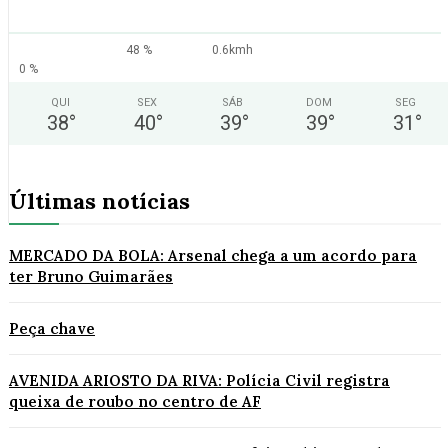
48 %
0.6kmh
0 %
QUI
SEX
SÁB
DOM
SEG
38
°
40
°
39
°
39
°
31
°
Últimas notícias
MERCADO DA BOLA: Arsenal chega a um acordo para
ter Bruno Guimarães
Peça chave
AVENIDA ARIOSTO DA RIVA: Polícia Civil registra
queixa de roubo no centro de AF