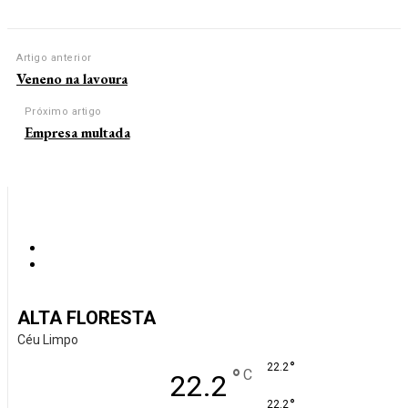
Artigo anterior
Veneno na lavoura
Próximo artigo
Empresa multada
ALTA FLORESTA
Céu Limpo
°
22.2
°
C
22.2
°
22.2