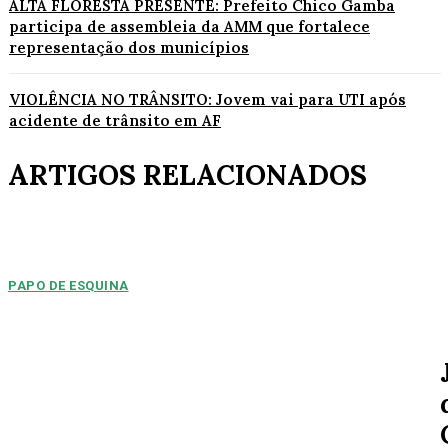
ALTA FLORESTA PRESENTE: Prefeito Chico Gamba
participa de assembleia da AMM que fortalece
representação dos municípios
VIOLÊNCIA NO TRÂNSITO: Jovem vai para UTI após
acidente de trânsito em AF
ARTIGOS RELACIONADOS
PAPO DE ESQUINA
Pulverização de votos
E essa disputa dos mais de 43 mil votos da cidade será árdua. Na
Câmara Municipal, os 15...
ESPORTE