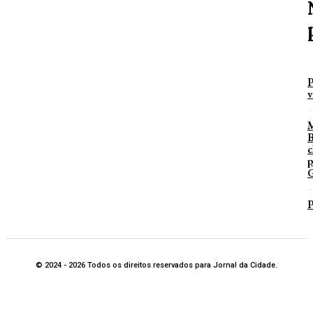
P
v
B
c
p
G
P
© 2024 - 2026 Todos os direitos reservados para Jornal da Cidade.