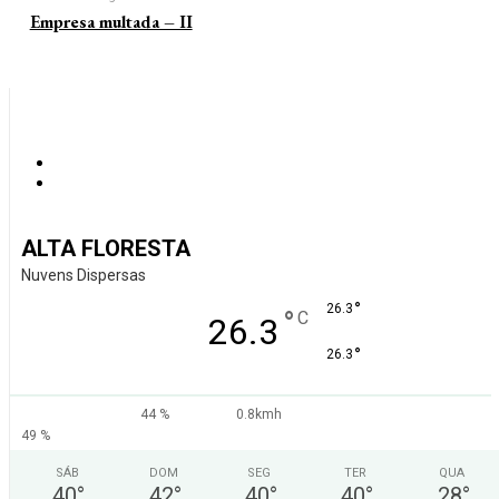
Empresa multada – II
ALTA FLORESTA
Nuvens Dispersas
°
26.3
°
C
26.3
°
26.3
44 %
0.8kmh
49 %
SÁB
DOM
SEG
TER
QUA
40
°
42
°
40
°
40
°
28
°