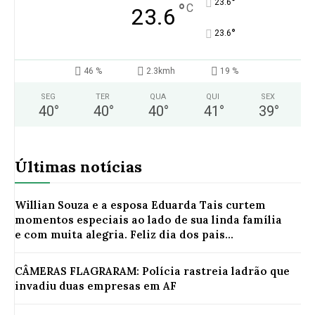
°
23.6
°
C
23.6
°
23.6
46 %
2.3kmh
19 %
SEG
TER
QUA
QUI
SEX
40
°
40
°
40
°
41
°
39
°
Últimas notícias
Willian Souza e a esposa Eduarda Tais curtem
momentos especiais ao lado de sua linda família
e com muita alegria. Feliz dia dos pais...
CÂMERAS FLAGRARAM: Polícia rastreia ladrão que
invadiu duas empresas em AF