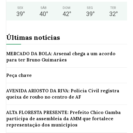
SEX
SÁB
DOM
SEG
TER
39
°
40
°
42
°
39
°
32
°
Últimas notícias
MERCADO DA BOLA: Arsenal chega a um acordo
para ter Bruno Guimarães
Peça chave
AVENIDA ARIOSTO DA RIVA: Polícia Civil registra
queixa de roubo no centro de AF
ALTA FLORESTA PRESENTE: Prefeito Chico Gamba
participa de assembleia da AMM que fortalece
representação dos municípios