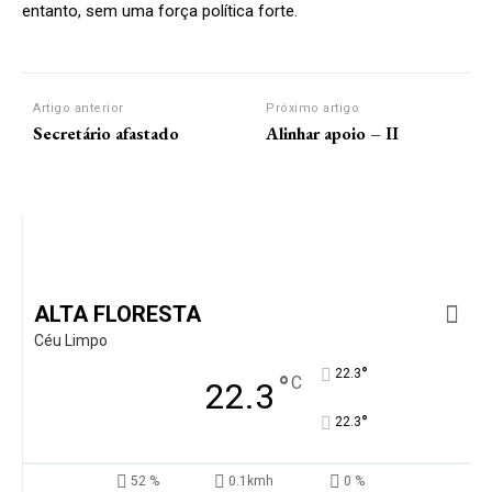
entanto, sem uma força política forte.
Artigo anterior
Próximo artigo
Secretário afastado
Alinhar apoio – II
ALTA FLORESTA
Céu Limpo
°
22.3
°
C
22.3
°
22.3
52 %
0.1kmh
0 %