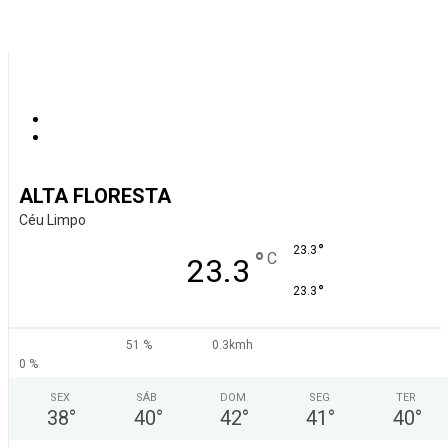
ALTA FLORESTA
Céu Limpo
°
23.3
°
C
23.3
°
23.3
51 %
0.3kmh
0 %
SEX
SÁB
DOM
SEG
TER
38
°
40
°
42
°
41
°
40
°