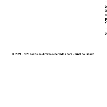
B
c
p
G
P
© 2024 - 2026 Todos os direitos reservados para Jornal da Cidade.