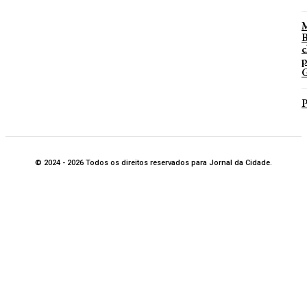
B
c
p
G
P
© 2024 - 2026 Todos os direitos reservados para Jornal da Cidade.