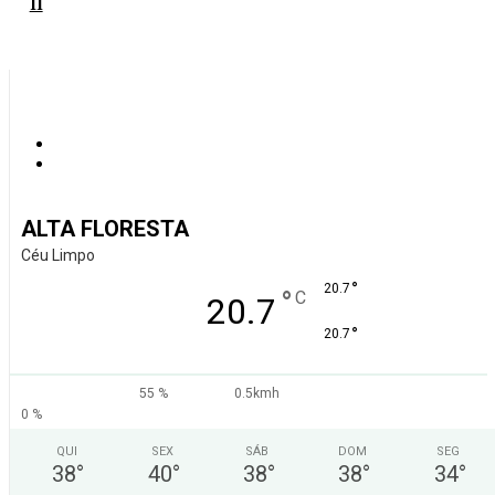
II
ALTA FLORESTA
Céu Limpo
°
20.7
°
C
20.7
°
20.7
55 %
0.5kmh
0 %
QUI
SEX
SÁB
DOM
SEG
38
°
40
°
38
°
38
°
34
°