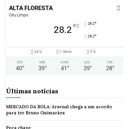
ALTA FLORESTA
Céu Limpo
°
28.2
°
C
28.2
°
28.2
34 %
1.3kmh
0 %
SEX
SÁB
DOM
SEG
TER
40
°
39
°
41
°
39
°
28
°
Últimas notícias
MERCADO DA BOLA: Arsenal chega a um acordo
para ter Bruno Guimarães
Peça chave