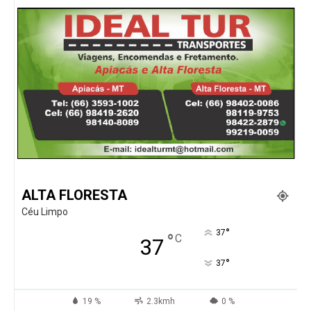
ALTA FLORESTA
Céu Limpo
°
37
°
C
37
°
37
19 %
2.3kmh
0 %